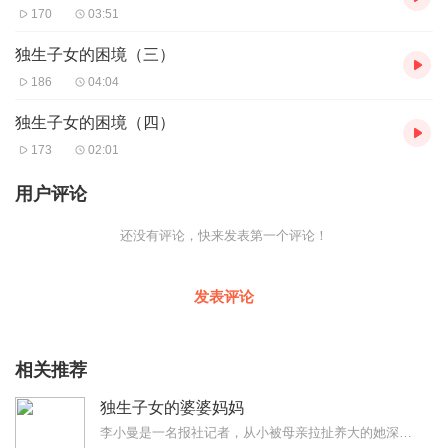
170
03:51
独生子女的困境（三）
186
04:04
独生子女的困境（四）
173
02:01
用户评论
还没有评论，快来发表第一个评论！
发表评论
相关推荐
独生子女的婆婆妈妈
李小曼是一名报社记者，从小被母亲拉扯养大的她深知为人父母的艰辛和不易，舒一乐是一名公务员，家中不仅要照顾爷爷奶奶，还要赡养外公外婆。一次偶然中，李小曼和舒一乐相...