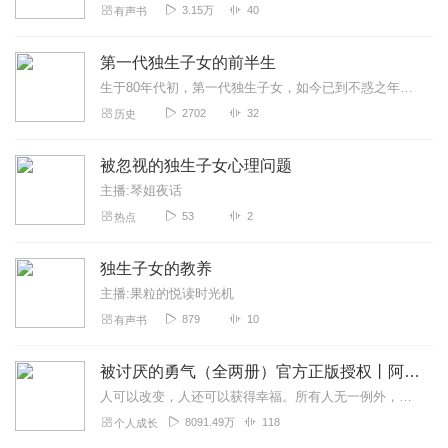
3.15万
40
有声书
第一代独生子女的前半生
生于80年代初，第一代独生子女，如今已到不惑之年，开始怀旧，想和我的亲人朋友一起分享最私密和最有年代感的记忆
2702
32
历史
被忽视的独生子女心理问题
主播:琴姐夜话
53
2
热点
独生子女的教养
主播:果粒的悦读时光机
879
10
有声书
被讨厌的勇气（全两册）官方正版授权丨阿德勒心理学畅销经典｜幸福的勇气
人可以改变，人还可以获得幸福。所有人无一例外，都能如此。——阿德勒心理学一名深陷自卑、无能与不幸福的青年，听到了一名哲人主张的“世界无比单纯，人人都能幸福”便来...
8091.49万
118
个人成长