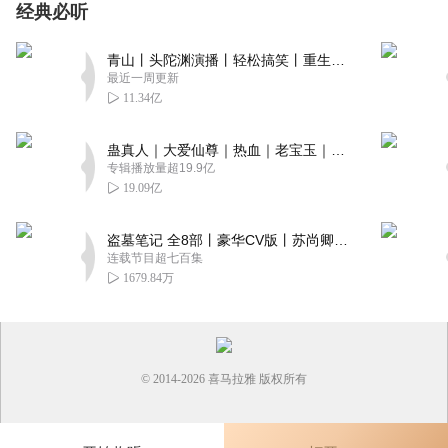
经典必听
青山丨头陀渊演播丨轻松搞笑丨重生穿越丨古代权谋丨VIP免费 | 多人有声剧
最近一周更新
11.34亿
蛊真人｜大爱仙尊｜热血｜老宝玉｜多人VIP免费有声剧
专辑播放量超19.9亿
19.09亿
盗墓笔记 全8部丨豪华CV版丨苏尚卿&边江 领衔 多人有声剧丨冠声文化丨南派三叔
连载节目超七百集
1679.84万
© 2014-
2026
喜马拉雅 版权所有