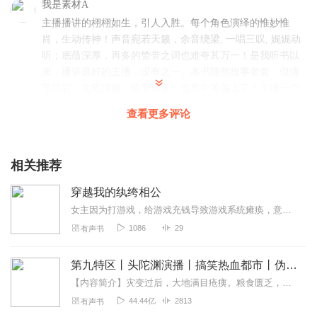
我是素材A
主播播讲的栩栩如生，引人入胜。每个角色演绎的惟妙惟
肖，生动传神！声音宛若天籁，余音绕梁, 一唱三叹, 娓娓动
听；底蕴深厚，再多的赞誉之词也难夸其万一！是我听书以
来，播讲最好的主播，没有之一。本书随然故事老套，但情
节跌宕，文笔流畅，情节紧凑，也算中等偏上了！主播一个
人却比群播还要传神，真心爱了！
查看更多评论
回复
2022-08-15
5
何必ckw
相关推荐
主播声音甜美，就喜欢清清静静的听书，不需要配乱七八糟
穿越我的纨绔相公
的音乐。
女主因为打游戏，给游戏充钱导致游戏系统瘫痪，意外穿越到了异世界，嫁给个一个又穷又无赖的人为妻！不过女主却非常幸运的，带着游戏里面的特权，系统商店来到了异世界，最...
回复
2022-10-08
4
1086
29
有声书
敏敏宝贝我爱你
第九特区丨头陀渊演播丨搞笑热血都市丨伪戒丨VIP免费多人有声剧
主播声音很好听，就是天天一群女人吃饱了没事干，就勾心
斗角的算来算去，挺无聊的
【内容简介】灾变过后，大地满目疮痍。粮食匮乏，资源紧俏，局势混乱……一位从待规划区杀出来的青年，背对着漫天黄沙，孤身来到九区谋生，却不曾想偶然结识三五好友，一念...
44.44亿
2813
有声书
回复
2022-07-08
3