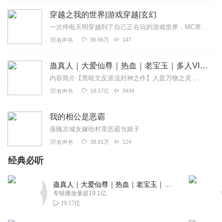
千焰
穿越之我的世界|游戏穿越|玄幻
小说不错，女主原身份别具一格呀，而且经济自立，聪慧有
一次停电天明穿越到了自己正在玩的游戏世界，MC界，在这个既熟悉又陌生的世界里，天明能够生存下来并为这个世界解决黑暗入侵的问题吗？在这个世界，天明将成为怎样的存...
才😋，主播一人多角，厉害厉害👍
36.86万
147
有声书
回复
2022-04-30
3
蛊真人｜大爱仙尊｜热血｜老宝玉｜多人VIP免费有声剧
夜色太深沉
内容简介【黑暗文反派流封神之作】人是万物之灵，蛊是天地真精。一个穿越者不断重生的故事。一个养蛊、炼蛊、用蛊的奇特世界。配音组（男角色）老宝玉旁白...
故事不错，主播播的也好，可惜没播完，希望主播有空时续
19.17亿
3434
有声书
完，播的真的不错，断了真真是可惜
回复
2022-12-11
我的相公是恶霸
2
落魄京城女嫁给村里恶霸当娘子
花凤梨
38.61万
124
有声书
主播声音真好听！！很棒的一部小说，让人听了就停不下来
经典必听
回复
2022-06-22
2
蛊真人｜大爱仙尊｜热血｜老宝玉｜多人VIP免费有声剧
1877641ieko
专辑播放量超19.1亿
很棒，女主很牛，主播把纨绔也配得很可爱，男主几兄妹太
19.17亿
单纯啦，就姐姐被坑后有所醒悟但性子太弱无力改变，男主