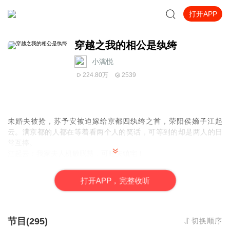
打开APP
穿越之我的相公是纨绔
小漓悦
224.80万
2539
未婚夫被抢，苏予安被迫嫁给京都四纨绔之首，荣阳侯嫡子江起
云。满京都的人都在等着看两个人的笑话，可等到的却是两人的日
常互捧。
江起云：我家夫人机敏聪慧，可旺夫镇宅！
苏予安：我家夫君琼树一棵，可遮风挡雨！
京都贵族：你们说的是我们认识的那两个人？
打
开
A
P
P，完整收听
京都百姓：实乃京都夫妇典范啊！
江起云暗道：其实她是个狐狸精，狡猾得很。
苏予安：不，我只是个心理咨询师！
节目(295)
切换顺序