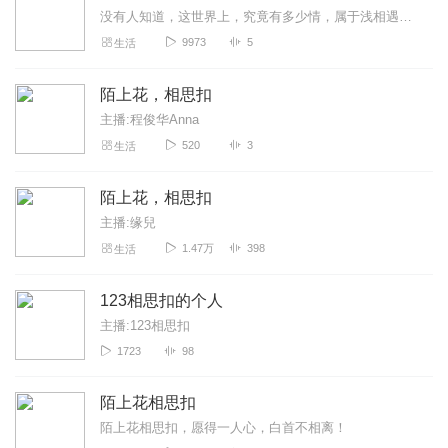
没有人知道，这世界上，究竟有多少情，属于浅相遇，深相知；更没有人知道，这世界上，究竟有多少情，属于默然相伴，寂静欢喜。于万千的人群中，于无际涯的时光里，一个人没...
9973
5
生活
陌上花，相思扣
主播:程俊华Anna
520
3
生活
陌上花，相思扣
主播:缘兒
1.47万
398
生活
123相思扣的个人
主播:123相思扣
1723
98
陌上花相思扣
陌上花相思扣，愿得一人心，白首不相离！