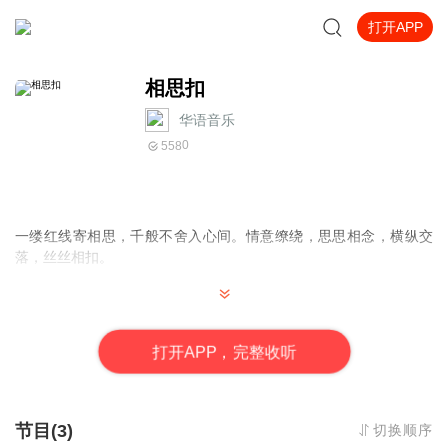
打开APP
相思扣
华语音乐
0
558
一缕红线寄相思，千般不舍入心间。情意缭绕，思思相念，横纵交
落，丝丝相扣。
打
开
A
P
P，完整收听
节目(3)
切换顺序