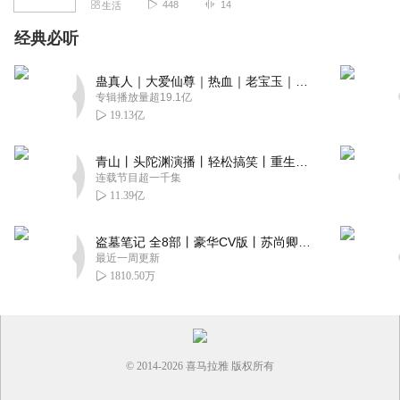
448
14
生活
经典必听
蛊真人｜大爱仙尊｜热血｜老宝玉｜多人VIP免费有声剧
专辑播放量超19.1亿
19.13亿
青山丨头陀渊演播丨轻松搞笑丨重生穿越丨古代权谋丨VIP免费 | 多人有声剧
连载节目超一千集
11.39亿
盗墓笔记 全8部丨豪华CV版丨苏尚卿&边江 领衔 多人有声剧丨冠声文化丨南派三叔
最近一周更新
1810.50万
© 2014-
2026
喜马拉雅 版权所有