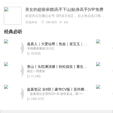
美女的超级保镖|高手下山|贴身高手|VIP免费
欢迎关注主播公众号【怀谷文化】。右上角点击订阅，更新抢先听，关注主播，更多惊喜等你解锁！【内容简介】妖孽保镖进都市，面对风情万种的豪门大小姐，他说我不下地狱，谁...
245.08万
621
有声书
经典必听
蛊真人｜大爱仙尊｜热血｜老宝玉｜多人VIP免费有声剧
专辑播放量超19.2亿
19.02亿
青山丨头陀渊演播丨轻松搞笑丨重生穿越丨古代权谋丨VIP免费 | 多人有声剧
最近一周更新
11.24亿
盗墓笔记 全8部丨豪华CV版丨苏尚卿&边江 领衔 多人有声剧丨冠声文化丨南派三叔
「盗墓笔记全系列20+本 收听直达」戳 >>改编自南派三叔同名作品，腾讯音乐娱乐集团出品，冠声文化制作，...
1405.31万