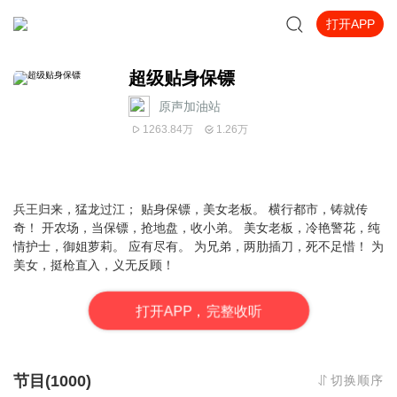
打开APP
超级贴身保镖
原声加油站
1263.84万
1.26万
兵王归来，猛龙过江； 贴身保镖，美女老板。 横行都市，铸就传
奇！ 开农场，当保镖，抢地盘，收小弟。 美女老板，冷艳警花，纯
情护士，御姐萝莉。 应有尽有。 为兄弟，两肋插刀，死不足惜！ 为
美女，挺枪直入，义无反顾！
打
开
A
P
P，完整收听
节目(1000)
切换顺序