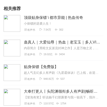
相关推荐
顶级贴身保镖 \ 都市异能 | 热血传奇
小保镖的逆袭人生！
7.54万
302
有声书
蛊真人｜大爱仙尊｜热血｜老宝玉｜多人VIP免费有声剧
内容简介【黑暗文反派流封神之作】人是万物之灵，蛊是天地真精。一个穿越者不断重生的故事。一个养蛊、炼蛊、用蛊的奇特世界。配音组（男角色）老宝玉旁白...
19.02亿
3434
有声书
贴身保镖【免费版】
超人气玄幻多人有声剧《九星霸体诀》已上线，欢迎收听，点击此处即可跳转。孤儿出身的王阳，被师傅从小养到大，为了得到自由，王阳接下任务前往中州市。见到了雇主风行国际...
948.82万
537
有声书
大奉打更人丨头陀渊领衔多人有声剧|畅听全集|王鹤棣、田曦薇主演影视剧原著|卖报小郎君
【冒泡有奖】听说杨千幻那厮要与我一较高下，我许七安要开始装叉了！快进入声音播放页戳下方输入框，冒个泡偷偷告诉我，我要用哪些诗词才能胜过他？说得好的，有赏！202...
110.57亿
1754
有声书