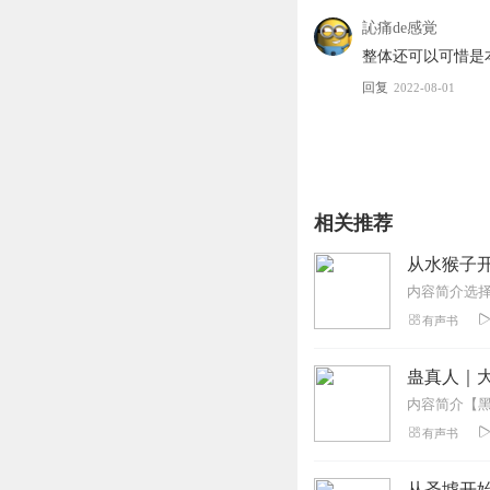
訫痛de感覚
【购买须知】
整体还可以可惜是
1
、部分集数可免费试听
回复
2022-08-01
2
、版权归原作者所有，
3
、如在充值／购买环节
4
、在购买过程中，如果
第一步：您可在喜马拉雅
第二步：如果您无法联系
线客服；
相关推荐
第三步：如果在线客服都
从水猴子开
有声书
蛊真人｜大
有声书
从圣墟开