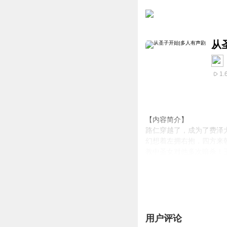
从
1.
【内容简介】
路仁穿越了，成为了费泽
幻想着左拥右抱，四方来
教中圣女对他多次暗杀！
的勇者早就对他磨刀霍霍
为了活下去，无奈之中，
葩的教皇冕下教你如何建
【作者
/
主播】
作者：夜计
用户评论
主播：黄埔之声