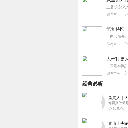
主播:入怹入
有声书
第九特区
有声书
大奉打更人
有声书
经典必听
蛊真人｜大
专辑播放量超1
19.09亿
青山丨头陀