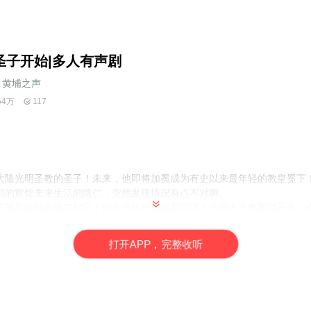
圣子开始|多人有声剧
黄埔之声
64万
117
大陆光明圣教的圣子！未来，他即将加冕成为有史以来最年轻的教皇冕下
朝的辉煌未来生活的路仁，突然发现情况有点不对啊。
王国皇族对他疯狂打压！所有贵族对他阳奉阴违！北境大主教图谋已久，
！甚至还有域外邪魔在虎视眈眈，妄图侵略大陆！路仁表示这个史诗级副
路仁只有窃取了神灵的柄权，得到了一个残缺的神国。“没有外挂那我就自
打
开
A
P
P，完整收听
立最强教廷！