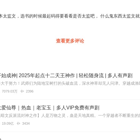
本太监文，选书的时候最起码得要看看是否太监吧， 什么鬼东西太监文就算
，具体以专辑播放页为准。
严禁翻录成任何形式，严禁在任何第三方平台传播，违者将追究其法律责
遇到问题，您可通过页面右上方按钮，将页面分享至微信内使用微信支付
您有任何问题，可以按以下步骤咨询在线客服：
查看更多评论
APP
【账号
-
联系客服】中咨询在线客服；
上
APP
内在线客服，可关注【喜马拉雅
APP
】公众号，通过下方菜单栏里
未取得联系，也可拨打客服电话：
400-838-5616
始成神| 2025年起点十二天王神作 | 轻松随身流 | 多人有声剧
7079.03万
2396
爱仙尊｜热血｜老宝玉｜多人VIP免费有声剧
19.09亿
3434
始