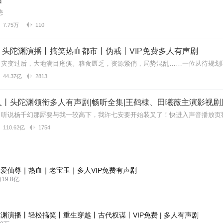
怹
7.75万
110
丨头陀渊演播丨搞笑热血都市丨伪戒丨VIP免费多人有声剧
44.37亿
2813
丨头陀渊领衔多人有声剧|畅听全集|王鹤棣、田曦薇主演影视剧
110.62亿
1754
爱仙尊｜热血｜老宝玉｜多人VIP免费有声剧
9.8亿
渊演播丨轻松搞笑丨重生穿越丨古代权谋丨VIP免费 | 多人有声剧