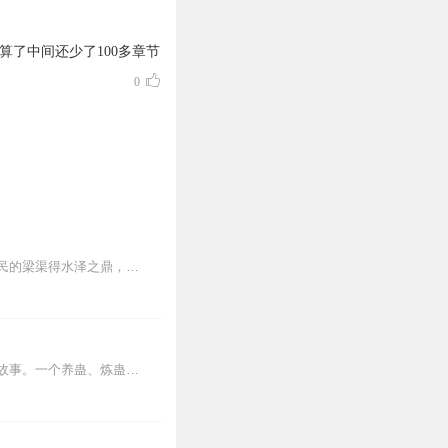
了中间还少了100多章节
0
任。
完成购买。
【我的
-
在线客服】咨询在
内容简介选择大于努力！武师们为陆地宝树打的头破血流，深水神草却无人问津。穿越成渔民的梁渠得水泽之鼎，炼化水猴子天赋，统御水兽，一路收割，踏上巅峰。【水猴子】→...
内容简介【黑暗文反派流封神之作】人是万物之灵，蛊是天地真精。一个穿越者不断重生的故事。一个养蛊、炼蛊、用蛊的奇特世界。配音组（男角色）老宝玉旁白...