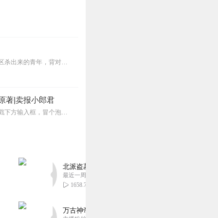
【内容简介】灾变过后，大地满目疮痍。粮食匮乏，资源紧俏，局势混乱……一位从待规划区杀出来的青年，背对着漫天黄沙，孤身来到九区谋生，却不曾想偶然结识三五好友，一念...
原著|卖报小郎君
【冒泡有奖】听说杨千幻那厮要与我一较高下，我许七安要开始装叉了！快进入声音播放页戳下方输入框，冒个泡偷偷告诉我，我要用哪些诗词才能胜过他？说得好的，有赏！202...
北派盗墓笔记丨头陀渊出品丨悬疑灵异丨摸金校尉丨
最近一周更新
1658.76万
万古神帝丨玄幻丨热血丨紫襟团队演播丨多人有声