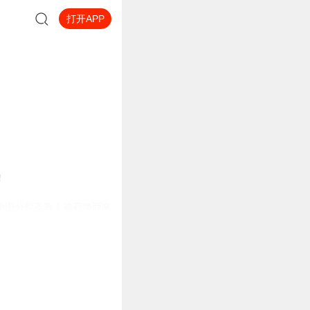
打开APP
！
企图分裂圣教！被召唤而来
本难度的开局是什么鬼？
己撸出一个来！”史上最奇