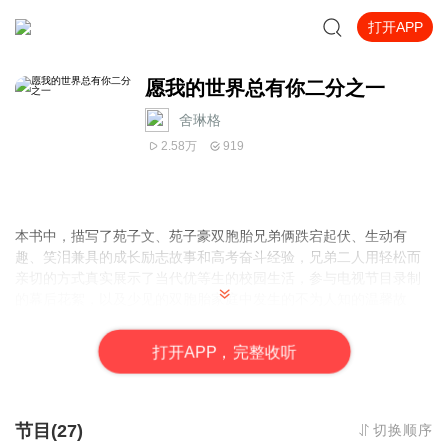
打开APP
愿我的世界总有你二分之一
舍琳格
2.58万
919
本书中，描写了苑子文、苑子豪双胞胎兄弟俩跌宕起伏、生动有
趣、笑泪兼具的成长励志故事和高考奋斗经验，兄弟二人用轻松而
亲切的方式真实展示了当代优等生的校园生活，参与电视节目录制
的幕后花絮，以及少见的双胞胎家庭中发生的不为人知的温馨故
事。
打
开
A
P
P，完整收听
节目(27)
切换顺序