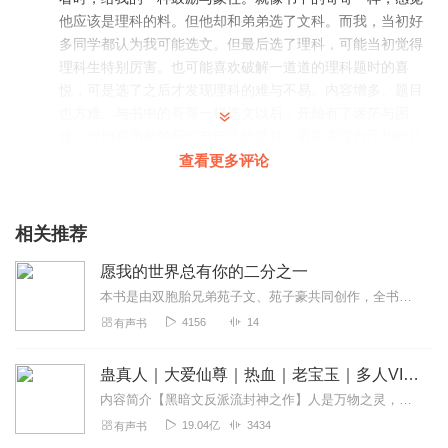
他应该是理科的料。但他却和弟弟选了文科。而我，当初好
多同学都认为我可能选文。但最后选了理科，可能当初觉得
理科生特别厉害。也可能喜欢破解一道道的理科题时的喜
悦，可是选了之后才发现理科的难与不易。内容增多、题目
也方难。与书中的哥哥一样选文以后，开始有了迷茫与困
难。但他有弟弟的帮忙与自己的坚持，最后实现自己想向往
的学校梦。这本书真的很不错，而且舍琳格播的也很不错。
查看更多评论
想推荐给大家听，这是很不错的书。
回复
2020-04-29
2
相关推荐
你是我的小绵羊呀
愿我的世界总有你的二分之一
好听好听好听好听好听 有感悟
本书是由双胞胎兄弟苑子文、苑子豪共同创作，全书讲述的是共同考上北大的兄弟俩高中的奋斗史、成长中的趣事、家庭中温暖的亲情、更多是成长过程中血浓于水的兄弟情。在这...
回复
2020-02-14
1
4156
14
有声书
蛊真人｜大爱仙尊｜热血｜老宝玉｜多人VIP免费有声剧
内容简介【黑暗文反派流封神之作】人是万物之灵，蛊是天地真精。一个穿越者不断重生的故事。一个养蛊、炼蛊、用蛊的奇特世界。配音组（男角色）老宝玉旁白...
19.04亿
3434
有声书