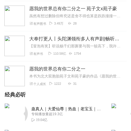
愿我的世界总有你二分之一 苑子文x苑子豪
虽然有想过删除但终究还是舍不得也算是跌跌撞撞一直走到现在的见证2017年之后的我就再也没有这样的不知天高地厚了但无论如何我们都一样孤单又彷徨还是要一直走下去呀...
3.49万
28
有声图书
大奉打更人丨头陀渊领衔多人有声剧|畅听全集|王鹤棣、田曦薇主演影视剧原著|卖报小郎君
【冒泡有奖】听说杨千幻那厮要与我一较高下，我许七安要开始装叉了！快进入声音播放页戳下方输入框，冒个泡偷偷告诉我，我要用哪些诗词才能胜过他？说得好的，有赏！202...
110.58亿
1754
有声书
愿我的世界总有你二分之一
本书为北大双胞胎苑子文和苑子豪的作品《愿我的世界总有你二分之一》，书中讲述了两人的成长励志故事和高考奋斗经验。主播是文豪兄弟的超级迷妹，欢迎有同样喜欢文豪的兄弟...
1222
31
个人成长
经典必听
蛊真人｜大爱仙尊｜热血｜老宝玉｜多人VIP免费有声剧
专辑播放量超19.3亿
19.04亿