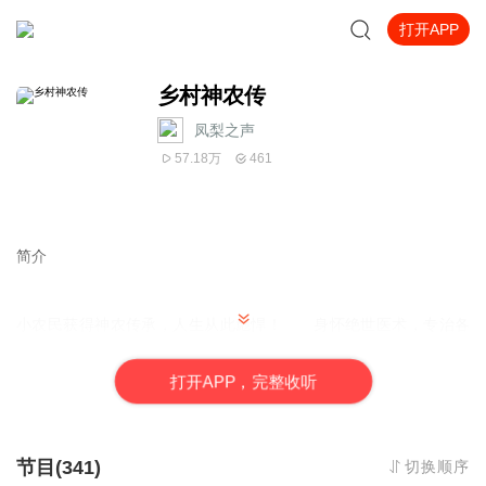
打开APP
乡村神农传
凤梨之声
57.18万
461
简介
小农民获得神农传承，人生从此彪悍！ 身怀绝世医术，专治各
种不服，眼带逆天透视，玩转香艳都市。 妩媚村花要嫁给他，
俏艳女老师爱上他，双胞胎美女对他不依不挠，还有那大都市中的
打
开
A
P
P，完整收听
傲娇总裁，绝美的校花…… …
节目(341)
切换顺序