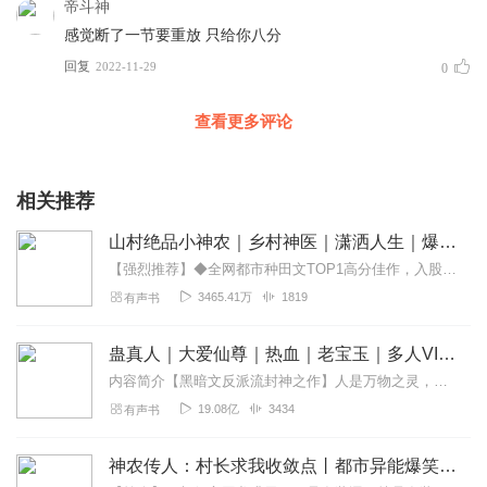
帝斗神
感觉断了一节要重放 只给你八分
回复
2022-11-29
0
查看更多评论
相关推荐
山村绝品小神农｜乡村神医｜潇洒人生｜爆笑多女主爽文
【强烈推荐】◆全网都市种田文TOP1高分佳作，入股不亏◆求五星好评，求点赞收藏，求月票啦！【内容简介】仙泉种田，美容养颜，各方美女纷沓而至；神农传承，百草搭配，...
3465.41万
1819
有声书
蛊真人｜大爱仙尊｜热血｜老宝玉｜多人VIP免费有声剧
内容简介【黑暗文反派流封神之作】人是万物之灵，蛊是天地真精。一个穿越者不断重生的故事。一个养蛊、炼蛊、用蛊的奇特世界。配音组（男角色）老宝玉旁白...
19.08亿
3434
有声书
神农传人：村长求我收敛点丨都市异能爆笑多女主爽文