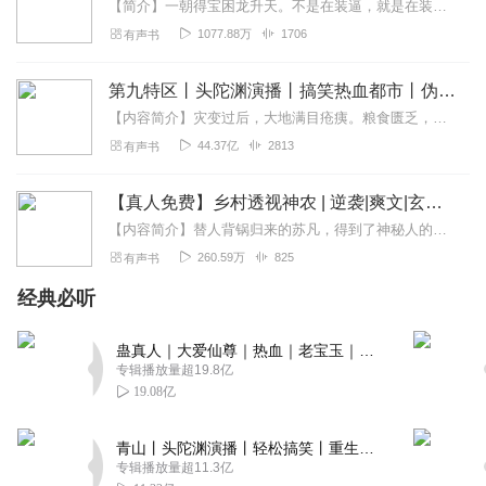
【简介】一朝得宝困龙升天。不是在装逼，就是在装逼的路上，不是在泡妞，就是在被泡的路上思考过“宝经，跟你商量个事。”“啥事？”“我干正事的时候你能不能关机？”神农...
1077.88万
1706
有声书
第九特区丨头陀渊演播丨搞笑热血都市丨伪戒丨VIP免费多人有声剧
【内容简介】灾变过后，大地满目疮痍。粮食匮乏，资源紧俏，局势混乱……一位从待规划区杀出来的青年，背对着漫天黄沙，孤身来到九区谋生，却不曾想偶然结识三五好友，一念...
44.37亿
2813
有声书
【真人免费】乡村透视神农 | 逆袭|爽文|玄幻|热血|免费收听
【内容简介】替人背锅归来的苏凡，得到了神秘人的传承，神力护体，灵气治病，救死扶伤。阴谋阳谋悄然靠近，他却始终坚定本心。踏破虚无，终成无上大道。。。。【作者/主播...
260.59万
825
有声书
经典必听
蛊真人｜大爱仙尊｜热血｜老宝玉｜多人VIP免费有声剧
专辑播放量超19.8亿
19.08亿
青山丨头陀渊演播丨轻松搞笑丨重生穿越丨古代权谋丨VIP免费 | 多人有声剧
专辑播放量超11.3亿