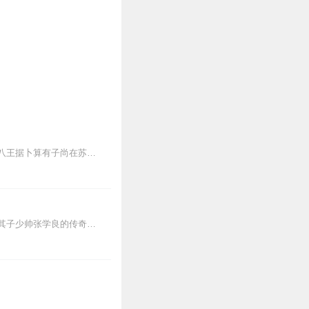
鼓书回龙传，讲述的是宋仁宗年间，八王赵德芳年老无子，皇帝又无太子，堪忧无人继位，八王据卜算有子尚在苏州，八王即改装至苏州卖身访子，经多曲折，事成心愿。因传中说...
清晰版本指路：乱世枭雄（单田芳经典），持续更新中《乱世枭雄》讲的是东北王张作霖和其子少帅张学良的传奇故事，是著名评书艺术家单田芳先生根据大量的历史材料和广为流传...