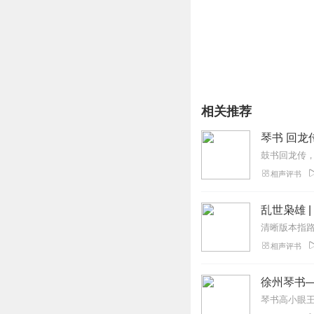
相关推荐
琴书 回龙
相声评书
乱世枭雄 
相声评书
徐州琴书
琴书高小眼王道