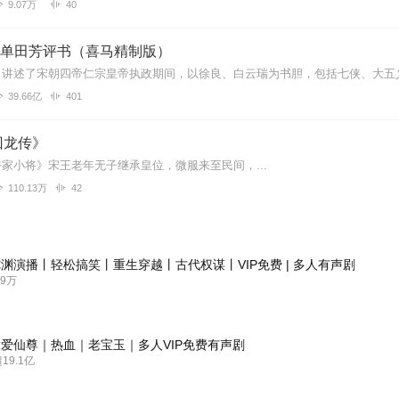
9.07万
40
| 单田芳评书（喜马精制版）
39.66亿
401
回龙传》
家小将》宋王老年无子继承皇位，微服来至民间，...
110.13万
42
渊演播丨轻松搞笑丨重生穿越丨古代权谋丨VIP免费 | 多人有声剧
9万
爱仙尊｜热血｜老宝玉｜多人VIP免费有声剧
9.1亿