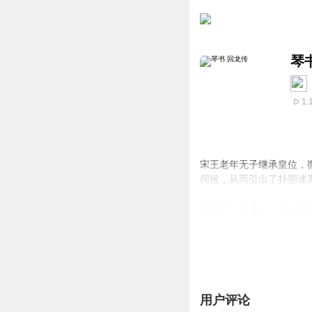
琴
1.
宋王老年无子继承皇位，
伺候，从而引出了扑朔迷
扬琴戏《回龙传》第一部高
用户评论