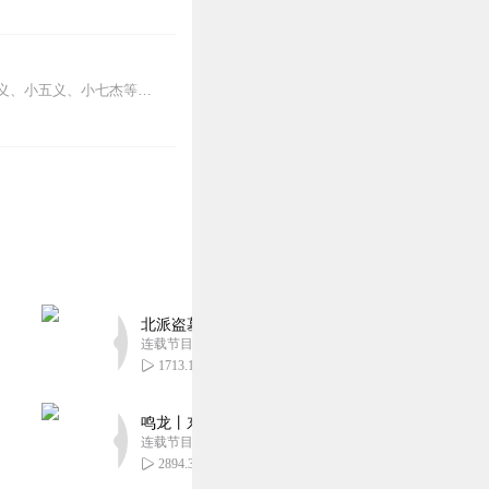
《白眉大侠》讲述了宋朝四帝仁宗皇帝执政期间，以徐良、白云瑞为书胆，包括七侠、大五义、小五义、小七杰等众开封府校尉，在八王赵德芳、包拯、颜查散等清官的支持下，为保...
北派盗墓笔记丨头陀渊出品丨悬疑灵异丨摸金校尉丨
连载节目超五百集
1713.10万
鸣龙丨东方玄幻丨紫襟团队丨轻松搞笑丨多人有声
连载节目超五百集
2894.33万