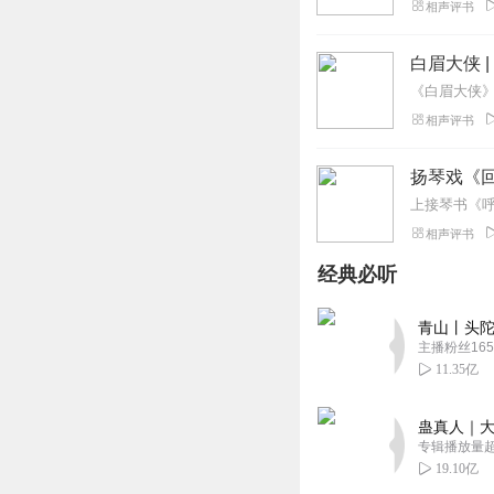
相声评书
白眉大侠 
相声评书
扬琴戏《
上接琴书《呼
相声评书
经典必听
青山丨头陀
主播粉丝165
11.35亿
蛊真人｜大
专辑播放量超1
19.10亿