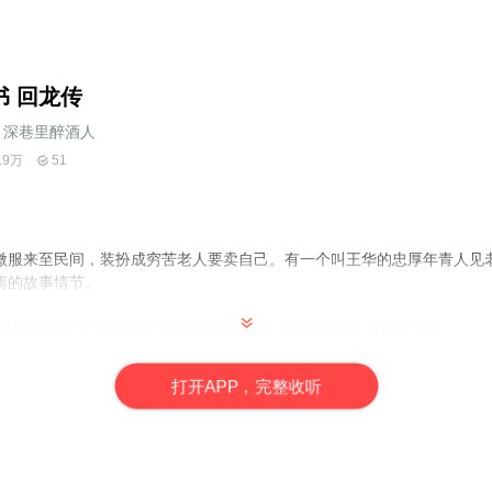
书 回龙传
深巷里醉酒人
19万
51
微服来至民间，装扮成穷苦老人要卖自己。有一个叫王华的忠厚年青人见
离的故事情节。
小眼 王道兰演唱10集 下面4部是王道兰 惠中刚 王媚 王作迎演唱。
打
开
A
P
P，完整收听