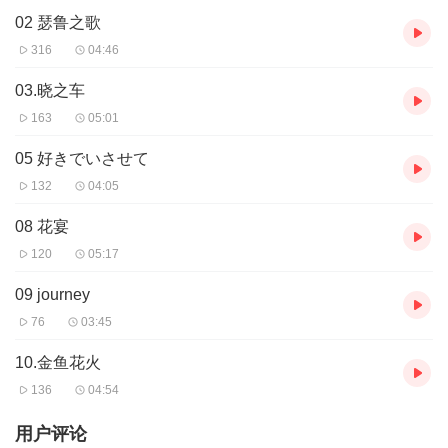
02 瑟鲁之歌
316
04:46
03.晓之车
163
05:01
05 好きでいさせて
132
04:05
08 花宴
120
05:17
09 journey
76
03:45
10.金鱼花火
136
04:54
用户评论