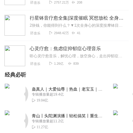
2757.21万
208
音乐
行星钵音疗愈全集|深度催眠 冥想放松 全身心深度按摩
2块钱，你能得到什么？▼1次全身心的深度按摩钵目前已广泛地被应用于美容Spa和按摩养生馆的疗程中，许多疗愈师使用铜钵在身体上，发现5分钟铜钵按摩的深度放松，效...
2948.42万
41
音乐
心灵疗愈：焦虑症抑郁症心理音乐
听心灵疗愈音乐，解忧心理，放空身心，走出抑郁症、焦虑症、恐惧症等情绪困扰。疗愈音乐=心灵养生最有效的聆听建议：步骤一、选择安静的环境，闭目静卧或坐。步骤二、根据...
1.26亿
839
音乐
经典必听
蛊真人｜大爱仙尊｜热血｜老宝玉｜多人VIP免费有声剧
专辑播放量超19.4亿
19.04亿
青山丨头陀渊演播丨轻松搞笑丨重生穿越丨古代权谋丨VIP免费 | 多人有声剧
专辑播放量超11.2亿
11.27亿