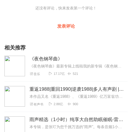
还没有评论，快来发表第一个评论！
发表评论
相关推荐
《夜色钢琴曲》
《夜色钢琴曲》最新专辑上线啦我的新专辑《夜色钢琴曲最新专辑》（点击跳转）已经上线，新专辑是《夜色钢琴曲》的升级版，我精选了诸多经典原创作品与大家分享，愿未来...
17.17亿
521
音乐
重返1988|重回1990|逆袭1988|多人有声剧 | 罪恶人格
本作品又名《重返1988》、《重返1989》亿万富翁功成名就的陆峰意外回到1990陆峰要告诉你们，爸爸的爸爸叫爷爷！【内容简介】亿万富翁功成名就的陆峰意外回到了...
2.88亿
900
有声书
雨声精选（1小时）纯享大自然助眠催眠-雷雨声，下雨
本专辑，是张玎为您千挑万选的“雨声”。每条音频1小时，中间没有打扰。有轻柔细雨、淅淅沥沥；雨滴入水，滴答作响；隐隐雷声，隆隆为伴；流水潺潺，映入耳畔。这里没有音...