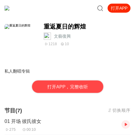
打开APP
重返夏日的辉煌
文藝復興
1218
10
私人翻唱专辑
打
开
A
P
P，完整收听
节目(7)
切换顺序
01 开场 彼氏彼女
275
00:10