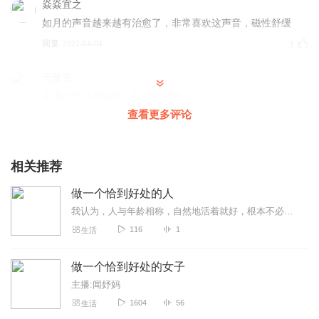
焱焱宜之
如月的声音越来越有治愈了，非常喜欢这声音，磁性舒缓
回复
2022-04-04
3
无量苦
主播的声音真好听，非常的治愈。
查看更多评论
回复
2022-04-04
2
相关推荐
做一个恰到好处的人
我认为，人与年龄相称，自然地活着就好，根本不必装年轻，但同时也没必要勉为其难，硬把自己弄成大叔大婶。关于年龄，我觉得最重要的就是尽量不去想。万不得已时，只要私下...
116
1
生活
做一个恰到好处的女子
主播:闻妤妈
1604
56
生活