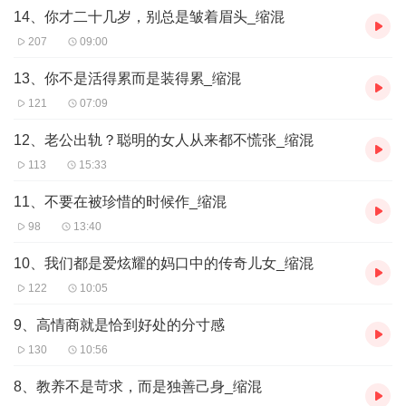
爱一个人的时候刻意低到尘埃里，可是又有多少人会真正爱着尘埃
14、你才二十几岁，别总是皱着眉头_缩混
里的你。
207
09:00
13、你不是活得累而是装得累_缩混
121
07:09
12、老公出轨？聪明的女人从来都不慌张_缩混
113
15:33
11、不要在被珍惜的时候作_缩混
98
13:40
10、我们都是爱炫耀的妈口中的传奇儿女_缩混
122
10:05
9、高情商就是恰到好处的分寸感
130
10:56
8、教养不是苛求，而是独善己身_缩混