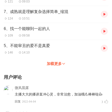
121
09:03
7、成熟就是理解复杂选择简单_缩混
124
10:51
6、找一个能聊到一起的人
109
09:58
5、不能审丑的爱不是真爱
146
14:10
加载更多
用户评论
微风晨露
主播大大的播讲直冲心灵，非常治愈，加油哦💪棒棒哒👍
回复
2022-04-04
3