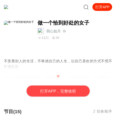
打开APP
做一个恰到好处的女子
我心如月_0i
2121
36
不羡慕别人的生活，不将就自己的人生，以自己喜欢的方式不慌不
忙地生活
做一个恰到好处的女子，能承受挫折，也能释放天性。看似薄情，
实际深情，不煽情，不矫情，并且，以自己喜欢的方式过一生。
打
开
A
P
P，完整收听
不要因为饥肠辘辘就是冰箱里的过期罐头，不能害怕孤独就匆忙结
束单身生活。刻意要摆脱孤独的人，往往不会过得更好，只会更
差。
节目(15)
切换顺序