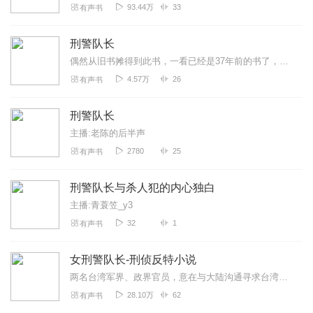
93.44万
33
有声书
刑警队长
偶然从旧书摊得到此书，一看已经是37年前的书了，平生喜爱旧书，因为她身上有淡淡的黑白时代感。作者王亚平先生据说已经出国从商，无从查找，借助喜马拉雅平台把这本书通...
4.57万
26
有声书
刑警队长
主播:老陈的后半声
2780
25
有声书
刑警队长与杀人犯的内心独白
主播:青蓑笠_y3
32
1
有声书
女刑警队长-刑侦反特小说
两名台湾军界、政界官员，意在与大陆沟通寻求台湾统一、回归祖国的途径。“台独分子”和“维持现状派”，同时派出两股特务，并启用隐藏在大陆的新老特务进行破坏。我公安...
28.10万
62
有声书