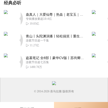
经典必听
蛊真人｜大爱仙尊｜热血｜老宝玉｜多人VIP免费有声剧
专辑播放量超19.4亿
19.05亿
青山丨头陀渊演播丨轻松搞笑丨重生穿越丨古代权谋丨VIP免费 | 多人有声剧
连载节目超一千集
11.27亿
盗墓笔记 全8部丨豪华CV版丨苏尚卿&边江 领衔 多人有声剧丨冠声文化丨南派三叔
连载节目超七百集
1490.78万
© 2014-
2026
喜马拉雅 版权所有