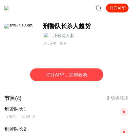
打开APP
刑警队长杀人越货
小毅说大案
1548
9
打
开
A
P
P，完整收听
节目(4)
切换顺序
刑警队长1
503
05:18
刑警队长2