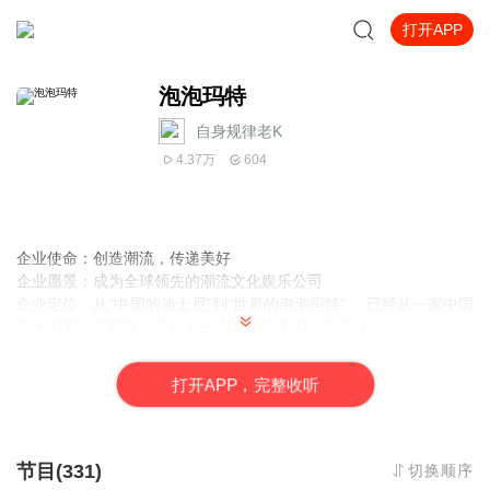
打开APP
泡泡玛特
自身规律老K
4.37万
604
企业使命：创造潮流，传递美好
企业愿景：成为全球领先的潮流文化娱乐公司
企业定位：从“中国的迪士尼”到“世界的泡泡玛特” ，已经从一家中国
本土的潮玩零售商，进化为一个全球化的IP运营平台。
陪伴泡泡玛特一起成长。
打
开
A
P
P，完整收听
节目(331)
切换顺序