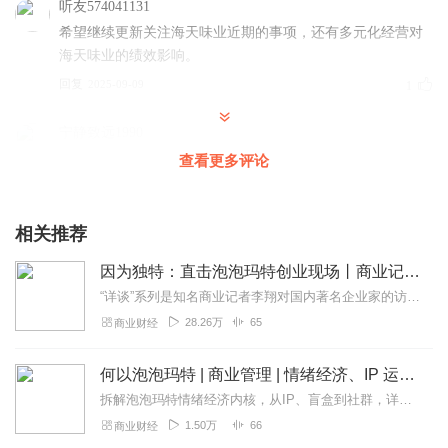
听友574041131
希望继续更新关注海天味业近期的事项，还有多元化经营对
海天味业的绩效影响。
回复
2025-09-09
1
宁静致远1990
亲，希望能持续更新海天味业！节目很精彩！！！
查看更多评论
回复
2024-09-22
0
相关推荐
因为独特：直击泡泡玛特创业现场丨商业记者李翔对谈创始人王宁丨发现被投资人错过的泡泡玛特丨“详谈·商业现场”系列
“详谈”系列是知名商业记者李翔对国内著名企业家的访谈实录，是以人为单位的访谈传记。通过一手采访，发掘他们的背景前史，回顾创业之路上的转折时刻，反思那些重要的机遇...
28.26万
65
商业财经
何以泡泡玛特 | 商业管理 | 情绪经济、IP 运营、新消费破局
拆解泡泡玛特情绪经济内核，从IP、盲盒到社群，详解可落地玩法
1.50万
66
商业财经