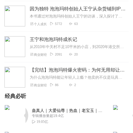
因为独特 泡泡玛特创始人王宁从杂货铺到IP世界的跋
本书通过对泡泡玛特创始人王宁的访谈，深入探讨了王宁的创业历程。商业智慧和泡泡玛特的发展历程，书中不仅展示了公司从初创到成长为潮玩领导品牌的战略演变，还深入分析了...
5772
63
个人成长
王宁和泡泡玛特成长记
从2010年中关村不足10平米的小店，到2020年港交所敲钟的“潮玩第一股”，王宁带领泡泡玛特穿越困境、逆袭成长。从亏损千万到千亿市值，从单一I...
2091
20
商业财经
【完结】泡泡玛特爆火密码：为何无用却让人上瘾？
为什么泡泡玛特能让年轻人上瘾？他卖的不仅是玩具，更是情绪。本文深入剖析泡泡玛特从初创到千亿市值的成长密码，解读它如何抓住9095后的心。如何用无用构建商业帝国。
86
2
商业财经
经典必听
蛊真人｜大爱仙尊｜热血｜老宝玉｜多人VIP免费有声剧
专辑播放量超19.4亿
19.05亿