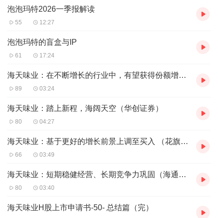
泡泡玛特2026一季报解读
55
12:27
泡泡玛特的盲盒与IP
61
17:24
海天味业：在不断增长的行业中，有望获得份额增长，但估值合理（高盛）
89
03:24
海天味业：踏上新程，海阔天空（华创证券）
80
04:27
海天味业：基于更好的增长前景上调至买入 （花旗集团）
66
03:49
海天味业：短期稳健经营、长期竞争力巩固（海通国际）
80
03:40
海天味业H股上市申请书-50- 总结篇（完）