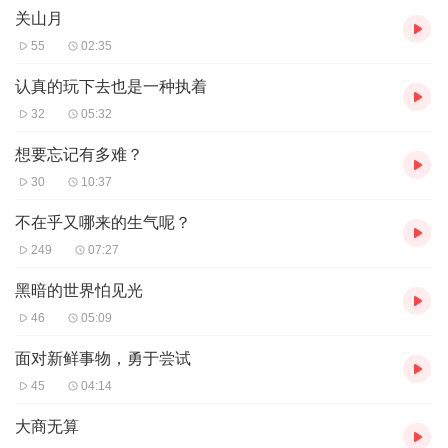
关山月
55
02:35
认真的玩下去也是一种执着
32
05:32
想要忘记有多难？
30
10:37
不在乎又哪来的生气呢？
249
07:27
黑暗的世界怕见光
46
05:09
面对新鲜事物，勇于尝试
45
04:14
大商无算