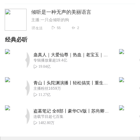
倾听是一种无声的美丽语言
主播:一只会倾听的狗
55
2
生活
经典必听
蛊真人｜大爱仙尊｜热血｜老宝玉｜多人VIP免费有声剧
专辑播放量超19.4亿
19.04亿
青山丨头陀渊演播丨轻松搞笑丨重生穿越丨古代权谋丨VIP免费 | 多人有声剧
主播粉丝1659万
11.27亿
盗墓笔记 全8部丨豪华CV版丨苏尚卿&边江 领衔 多人有声剧丨冠声文化丨南派三叔
连载节目超七百集
1482.80万