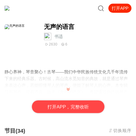
打开APP
无声的语言
书适
2630
6
静心养神，琴音聚心！古琴——我们中华民族传统文化几千年流传
下来的经典乐器。古时候，高山流水觅知音的典故，就是通过琴声
来表达心声，若能听懂琴人的琴声，便能了解琴人的心声。本专辑
只有琴声，没有语言，故名《无声的语言》，希望通过自己的琴声
来表达自己的心声，期待有缘人的到来……
打
开
A
P
P，完整收听
节目(34)
切换顺序