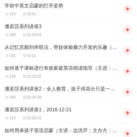
学前中英文启蒙的打开姿势
162
59:51
潘若莎系列讲座3
280
01:48:03
从记忆宫殿到串联法，带娃体验脑力开发的乐趣（2017-1-11）
191
42:11
如何基于课标进行有效家庭英语阅读指导（主进：Vanessa老师）2017-1-11
150
01:20:20
潘若莎系列讲座2：全人教育，孩子得高分只是一个附加福利2016-12-21
363
01:45:40
潘若莎系列讲座1，2016-12-21
312
01:08:32
如何用来孩子英语启蒙（主讲：边洪芹；主办方：仓鼠宝宝）