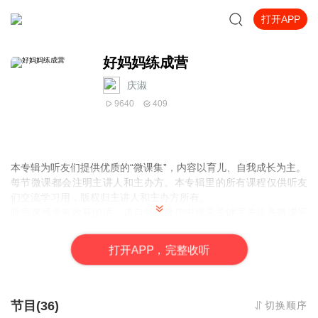
打开APP
好妈妈练成营
庆淑
9640
409
本专辑为听友们提供优质的“微课集”，内容以育儿、自我成长为主。
每节微课都会注明主讲人和主办方。本专辑里的所有课程仅供听友
们交流学习用，版权归主讲人和主办方所有。
听完课感觉有收获的话，请自行在微信中搜索关键字关注各微课平
台。
如果您觉得本专辑对您有帮助，点击“订阅”，方便下次查找，有新内
打
开
A
P
P，完整收听
容更新的话您也会收到温馨提示呢！
一起修练成更好的父母，请添加微信：13855882730申请入群，备
注[喜马拉雅]。
节目(36)
切换顺序