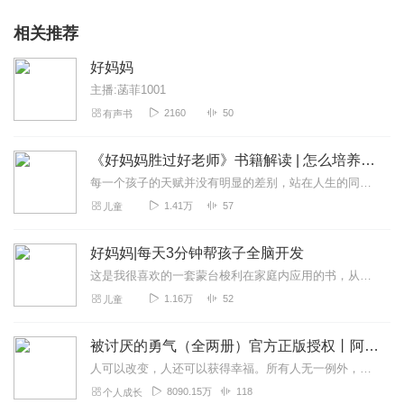
相关推荐
好妈妈
主播:菡菲1001
2160
50
有声书
《好妈妈胜过好老师》书籍解读 | 怎么培养孩子的品格
每一个孩子的天赋并没有明显的差别，站在人生的同一起跑线上为什么有的孩子在不断地超越，有的孩子却止步不前呢?作为妈妈，一厢情愿地希望自己应该拥有怎样的孩子，可你想...
1.41万
57
儿童
好妈妈|每天3分钟帮孩子全脑开发
这是我很喜欢的一套蒙台梭利在家庭内应用的书，从数学游戏、语言游戏、探索游戏和沟通游戏四个方面，提供了好多可以和孩子在家里一起互动、学习、探索理解世界的好游戏，而...
1.16万
52
儿童
被讨厌的勇气（全两册）官方正版授权丨阿德勒心理学畅销经典｜幸福的勇气
人可以改变，人还可以获得幸福。所有人无一例外，都能如此。——阿德勒心理学一名深陷自卑、无能与不幸福的青年，听到了一名哲人主张的“世界无比单纯，人人都能幸福”便来...
8090.15万
118
个人成长