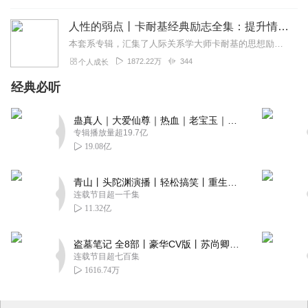
人性的弱点丨卡耐基经典励志全集：提升情商和沟通技巧
本套系专辑，汇集了人际关系学大师卡耐基的思想励志精华，收录《人性的弱点》《人性的优点》《语言的突破》《美好的人生》《快乐的人生》等所有经典！是卡耐基的经典合辑，...
1872.22万
344
个人成长
经典必听
蛊真人｜大爱仙尊｜热血｜老宝玉｜多人VIP免费有声剧
专辑播放量超19.7亿
19.08亿
青山丨头陀渊演播丨轻松搞笑丨重生穿越丨古代权谋丨VIP免费 | 多人有声剧
连载节目超一千集
11.32亿
盗墓笔记 全8部丨豪华CV版丨苏尚卿&边江 领衔 多人有声剧丨冠声文化丨南派三叔
连载节目超七百集
1616.74万