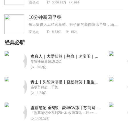
3666.91万
624
热点
10分钟新闻早餐
每天提供人工精选新鲜、有价值的新闻资讯早餐，涵盖国内社会热点、财经科技大事、国际时事风云。每天10分钟，畅晓天下事！
5.53亿
1524
热点
经典必听
蛊真人｜大爱仙尊｜热血｜老宝玉｜多人VIP免费有声剧
专辑播放量超19.2亿
19.02亿
青山丨头陀渊演播丨轻松搞笑丨重生穿越丨古代权谋丨VIP免费 | 多人有声剧
连载节目超一千集
11.24亿
盗墓笔记 全8部丨豪华CV版丨苏尚卿&边江 领衔 多人有声剧丨冠声文化丨南派三叔
「盗墓笔记全系列20+本 收听直达」戳 >>改编自南派三叔同名作品，腾讯音乐娱乐集团出品，冠声文化制作，...
1400.52万