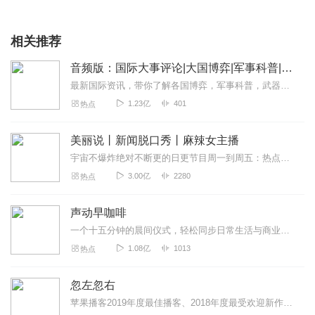
相关推荐
音频版：国际大事评论|大国博弈|军事科普|科技讲解
最新国际资讯，带你了解各国博弈，军事科普，武器博览。本专辑为听风的蚕原创专辑，本专辑将为您介绍军事科普和国际动态和热点大事，通过独家解读，为您理清热点之下的脉络...
1.23亿
401
热点
美丽说丨新闻脱口秀丨麻辣女主播
宇宙不爆炸绝对不断更的日更节目周一到周五：热点新闻一锅端周末：听众投稿话题探讨随便闲聊>>>不知道怎么进主播橱窗购买零食的点击我哟，点我点我！<<<马栏山...
3.00亿
2280
热点
声动早咖啡
一个十五分钟的晨间仪式，轻松同步日常生活与商业世界。这是一档由声动活泼出品的清晨播客节目，在工作日的早晨，为你带来与日常生活息息相关的商业科技轻解读，开启能量满...
1.08亿
1013
热点
忽左忽右
苹果播客2019年度最佳播客、2018年度最受欢迎新作这是一档JustPod旗下的沙龙访谈类播客节目，每周更新，试图为中文播客听众提供更多高质量的内容。Just...