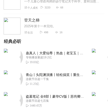
一个儿童心理咨询师的诊疗笔记关于科学、爱和治愈的故事。(美国著名儿童精神科医师，非营利组织“儿童创伤学院”创始人与负责人。)
3220
68
个人成长
登天之梯
2025年第十一本完结。
498
16
生活
经典必听
蛊真人｜大爱仙尊｜热血｜老宝玉｜多人VIP免费有声剧
专辑播放量超19.2亿
19.03亿
青山丨头陀渊演播丨轻松搞笑丨重生穿越丨古代权谋丨VIP免费 | 多人有声剧
连载节目超一千集
11.25亿
盗墓笔记 全8部丨豪华CV版丨苏尚卿&边江 领衔 多人有声剧丨冠声文化丨南派三叔
连载节目超七百集
1440.45万