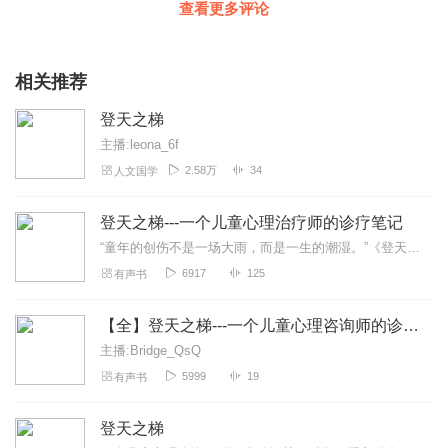
查看更多评论
相关推荐
登天之梯
主播:leona_6f
2.58万
34
人文国学
登天之梯---一个儿童心理治疗师的诊疗笔记
“童年的创伤不是一场大雨，而是一生的潮湿。”《登天之梯》是美国著名儿童精神科医师布鲁斯·D.佩里与科学记者迈亚·塞拉维茨共同撰写的经典之作。作为儿童创伤研究院的...
6917
125
有声书
【全】登天之梯---一个儿童心理咨询师的诊疗笔记
主播:Bridge_QsQ
5999
19
有声书
登天之梯