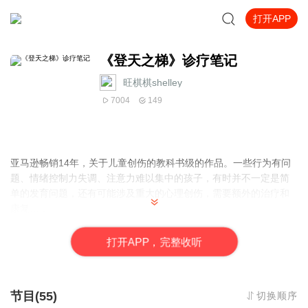
打开APP
《登天之梯》诊疗笔记
旺棋棋shelley
7004
149
亚马逊畅销14年，关于儿童创伤的教科书级的作品。一些行为有问
题、情绪控制力失调、注意力难以集中的孩子，有时并不一定是简
单的发育问题，还有可能涉及重大的心理创伤，需要额外的治疗和
康复……
打
开
A
P
P，完整收听
节目(55)
切换顺序