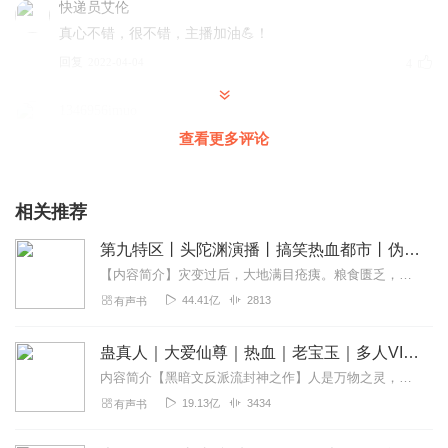
快递员艾伦
真心不错，很不错，主播加油💪！
回复
2022-04-04
4
1346956imuo
很用心，真心不错，下功夫了。
查看更多评论
回复
2022-03-31
4
相关推荐
良心听者
播的很不错，不知道为什么没人气。
第九特区丨头陀渊演播丨搞笑热血都市丨伪戒丨VIP免费多人有声剧
回复
2022-04-26
3
【内容简介】灾变过后，大地满目疮痍。粮食匮乏，资源紧俏，局势混乱……一位从待规划区杀出来的青年，背对着漫天黄沙，孤身来到九区谋生，却不曾想偶然结识三五好友，一念...
44.41亿
2813
有声书
听友386418839
这小说虽然起点成绩不错但是还是有毒，题材不错但是又水
蛊真人｜大爱仙尊｜热血｜老宝玉｜多人VIP免费有声剧
又乱，非一般老书虫能扛得住比较适合小白听。也就在喜马
内容简介【黑暗文反派流封神之作】人是万物之灵，蛊是天地真精。一个穿越者不断重生的故事。一个养蛊、炼蛊、用蛊的奇特世界。配音组（男角色）老宝玉旁白...
拉雅演播讲的好能拉一把。
19.13亿
3434
有声书
回复
2023-07-24
2