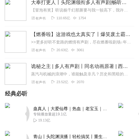
大奉打更人丨头陀渊领衔多人有声剧|畅听全集|王鹤棣、田曦薇主演影视剧原著|卖报小郎君
听友420246768
【冒泡有奖】听说杨千幻那厮要与我一较高下，我许七安要开始装叉了！快进入声音播放页戳下方输入框，冒个泡偷偷告诉我，我要用哪些诗词才能胜过他？说得好的，有赏！202...
我感觉非常不错啊，就是说这个剧情方面啊，设计的非常人
110.65亿
1754
有声书
性，就是吧，稍微有那么一点点恶心
回复
2022-10-29
2
【燃番啦】这游戏也太真实了丨爆笑废土霸榜神作丨紫襟剧社制作
>>更多好听不套路的燃情有声剧，尽在燃番啦剧场↓年度重磅推荐本专辑为VIP免费专辑每天上午10点5集更新，订阅可以听到最新内容哦！每周抽一个专辑五星优质评论送...
炒鸡热茶
20.63亿
3061
有声书
主播声音很好听，必须订阅
回复
2022-06-03
2
诡秘之主 | 多人有声剧丨同名动画原著 | 西幻克苏鲁 | 乌贼作品
蒸汽与机械的浪潮中，谁能触及非凡？历史和黑暗的迷雾里，又是谁在耳语？我从诡秘中醒来，睁眼看见这个世界：枪械，大炮，巨舰，飞空艇，差分机；魔药，占卜，诅咒，倒吊人...
辣么大的萌新
23.52亿
2070
有声书
很少评论但是主播的“砰啪轰”真的很搞笑。
经典必听
回复
2022-10-31
1
1316001sjbz
蛊真人｜大爱仙尊｜热血｜老宝玉｜多人VIP免费有声剧
专辑播放量超19.1亿
播讲八分，故事还好，背景干净，不杂乱
19.13亿
回复
2022-05-29
1
青山丨头陀渊演播丨轻松搞笑丨重生穿越丨古代权谋丨VIP免费 | 多人有声剧