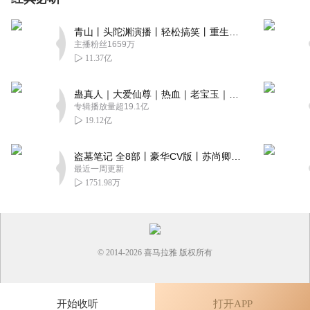
听友415342329
青山丨头陀渊演播丨轻松搞笑丨重生穿越丨古代权谋丨VIP免费 | 多人有声剧
主播粉丝1659万
书可以可惜了没团队配音
11.37亿
回复
2023-06-05
0
蛊真人｜大爱仙尊｜热血｜老宝玉｜多人VIP免费有声剧
专辑播放量超19.1亿
19.12亿
盗墓笔记 全8部丨豪华CV版丨苏尚卿&边江 领衔 多人有声剧丨冠声文化丨南派三叔
最近一周更新
1751.98万
© 2014-
2026
喜马拉雅 版权所有
开始收听
打开APP