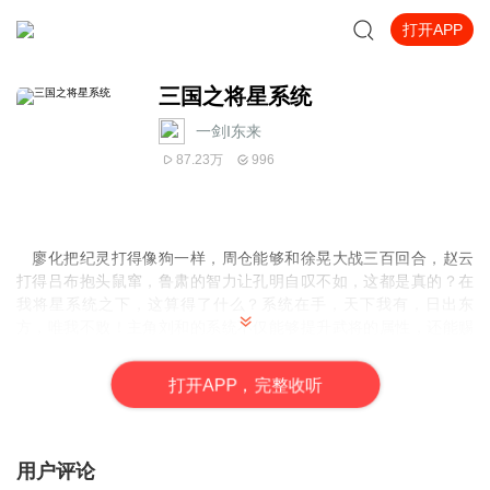
打开APP
三国之将星系统
一剑I东来
87.23万
996
廖化把纪灵打得像狗一样，周仓能够和徐晃大战三百回合，赵云
打得吕布抱头鼠窜，鲁肃的智力让孔明自叹不如，这都是真的？在
我将星系统之下，这算得了什么？系统在手，天下我有，日出东
方，唯我不败！主角刘和的系统不仅能够提升武将的属性，还能赐
给他们强大的武技，我们的口号是，把弱小的变强大，把强大的变
成神，只有想不到，没有做不到，各位看官，且看一看，《三国之
打
开
A
P
P，完整收听
将星系统》会创造什么传奇吧？
用户评论