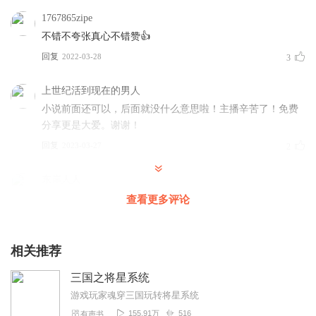
1767865zipe
不错不夸张真心不错赞👍
回复
2022-03-28
3
上世纪活到现在的男人
小说前面还可以，后面就没什么意思啦！主播辛苦了！免费
分享更是大爱。谢谢！
回复
2023-03-27
2
东岸人人
好听好听非常好听👍👍👍👍👍👍👍👍
查看更多评论
回复
2022-11-02
0
相关推荐
道法自然_无尽虚空
就喜欢听你们吹牛皮。
三国之将星系统
回复
2022-10-29
0
游戏玩家魂穿三国玩转将星系统
155.91万
516
有声书