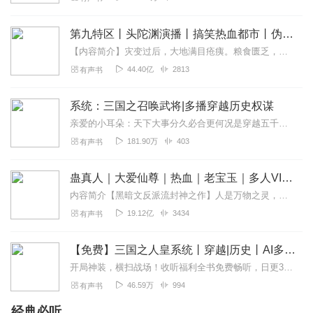
听友211901677
非常好犯我中华,虽远必诛
第九特区丨头陀渊演播丨搞笑热血都市丨伪戒丨VIP免费多人有声剧
回复
2022-07-22
0
【内容简介】灾变过后，大地满目疮痍。粮食匮乏，资源紧俏，局势混乱……一位从待规划区杀出来的青年，背对着漫天黄沙，孤身来到九区谋生，却不曾想偶然结识三五好友，一念...
44.40亿
2813
有声书
涵晨哥
丰常不错不错吧！更新这么慢
系统：三国之召唤武将|多播穿越历史权谋
回复
2022-05-22
0
亲爱的小耳朵：天下大事分久必合更何况是穿越五千年的大融合且看主公秦羽如何智计无双能征善战一统天下记得订阅、评论、点赞哦····谢谢！！！
181.90万
403
有声书
听友311689429
emm......，我感觉挺好听的。
蛊真人｜大爱仙尊｜热血｜老宝玉｜多人VIP免费有声剧
回复
2022-03-18
0
内容简介【黑暗文反派流封神之作】人是万物之灵，蛊是天地真精。一个穿越者不断重生的故事。一个养蛊、炼蛊、用蛊的奇特世界。配音组（男角色）老宝玉旁白...
19.12亿
3434
有声书
北冥道尊
果然有系统的就是搞笑，恶心，你他妈的傻逼东西，周仓怎
【免费】三国之人皇系统丨穿越|历史丨AI多播
么战徐晃，赵云怎么碾压吕布，占上风或者打平手，这已经
开局神装，横扫战场！收听福利全书免费畅听，日更3集制作不易请好心听众关注、订阅、打赏、投喂月票、点赞评论等等，主播会很开心的以爆更回报!遇好心人打赏立即送5集...
是极限了，是概念问题，颠倒黑白你这就是放一只蚂蚁下去
46.59万
994
有声书
也可以打大象吗，完全就不是一个级别的，
经典必听
回复
2023-05-20
1