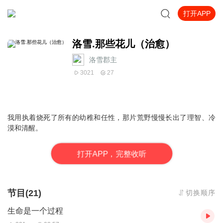
打开APP
洛雪.那些花儿（治愈）
洛雪郡主
3021
27
我用执着烧死了所有的幼稚和任性，那片荒野慢慢长出了理智、冷
漠和清醒。
打
开
A
P
P，完整收听
节目(21)
切换顺序
生命是一个过程