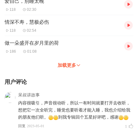
爱自己，别睡太晚
118
02:30
情深不寿，慧极必伤
118
02:54
做一朵盛开在岁月里的荷
186
01:08
加载更多
用户评论
呆叔讲故事
内容很吸引，声音很动听，所以一有时间就要打开去收听，
想把它一次全听完，睡觉也要听着才能入睡，我也介绍给我
的朋友他们听。
到我专辑回个五星好评吧，感谢
回复
2023-05-01
1