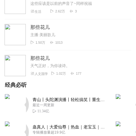
这些应该是以前的声音了~同样祝福
2.62万
3
生活
那些花儿
主播:美丽歆儿
1.50万
1013
那些花儿
天气正好，为你读诗。
1.02万
177
人文国学
经典必听
青山丨头陀渊演播丨轻松搞笑丨重生穿越丨古代权谋丨VIP免费 | 多人有声剧
最近一周更新
11.34亿
蛊真人｜大爱仙尊｜热血｜老宝玉｜多人VIP免费有声剧
专辑播放量超19.9亿