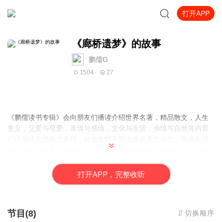
打开APP
《廊桥遗梦》的故事
鹏儒G
1504
27
《鹏儒读书专辑》会向朋友们播读介绍世界名著，精品散文，人生
意义，父爱与母爱，亲情与感情，文化与生活，乡情与自然等内容
广泛感情充沛形式多样，妙笔生辉不同流派的美文佳作。传递到朋
友们的精神世界，请把我的声音带在身边随身听。体味不一样的读
书感觉吧！
打
开
A
P
P，完整收听
节目(8)
切换顺序