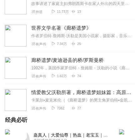
故事讲述了家庭主妇弗朗西斯卡在家人外出的四天里遇到了《国家地理》杂志的摄影师罗伯特·金凯，在经历了短暂的浪漫缠绵后，弗朗西斯卡因不愿舍弃家庭而与罗伯特·金凯痛苦...
11.73万
13
外语
世界文学名著《廊桥遗梦》
作者罗伯特·詹姆斯·沃勒是美国小说家，摄影家，音乐家，代表作《廊桥遗梦》位居1993年畅销书排行榜榜首。打动全球6000万读者的浪漫之作生活结为茧壳爱情仍在...
7.34万
25
有声书
廊桥遗梦/麦迪逊县的桥/罗斯曼桥
1992年，美国作家罗伯特・詹姆斯・沃勒的小说《廊桥遗梦》出版后迅速席卷全球，仅用一年时间就创下千万册销量，连续80周占据《纽约时报》畅销书榜榜首。这部以爱...
1.62万
74
有声书
情爱教父沃勒所著，廊桥遗梦姐妹篇：高原上的探戈
卡莱尔•麦克米伦（《廊桥遗梦》的男主角罗伯特•金凯之子）延续着父亲流浪的脚步，孤身来到荒芜的高原小镇，在神秘圣地狼丘附近买下一块荒芜的土地，造了一栋堪称经典建筑...
7062
77
有声书
经典必听
蛊真人｜大爱仙尊｜热血｜老宝玉｜多人VIP免费有声剧