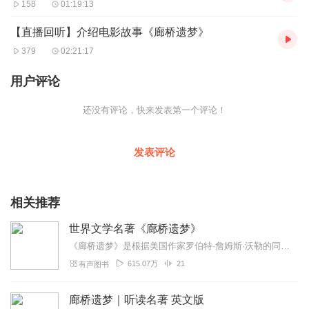
158
01:19:13
【直播回听】介绍电影故事《廊桥遗梦》
379
02:21:17
用户评论
还没有评论，快来发表第一个评论！
发表评论
相关推荐
世界文学名著《廊桥遗梦》
《廊桥遗梦》是根据美国作家罗伯特·詹姆斯·沃勒的同名小说而改编的一部电影。由克林特·伊斯特伍德执导，梅丽尔·斯特里普、克林特·伊斯特伍德等主演。该片于1995年...
615.07万
21
有声图书
廊桥遗梦｜听读名著 英文版