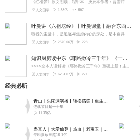
《红楼梦》原文朗读，程甲本、庚辰本作者：曹雪芹，朗读：白云出岫、蓝色百合《红楼梦》程甲本和庚辰本是该书两大重要版本。程甲本由程伟元和高鹗于乾隆五十六年（1791...
1.38亿
597
人文国学
叶曼讲《六祖坛经》丨叶曼课堂丨融合东西国学大师
喧嚣的尘世中，是追逐与焦虑内心的深处，是本自具足的宁静为什么说“菩提自性，本来清净”？为何顿悟不在遥远的庙堂，而在当下的柴米油盐？我们终日寻找的“佛”，究竟在何...
2570.06万
223
人文国学
知识厨房读中东《耶路撒冷三千年》 《十字军的故事》《奥斯曼帝国与土耳其》人话解读 | 读懂巴以冲突、叙利亚
>>>>全本人话解读《耶路撒冷三千年》重磅上新！主讲人「知识厨房」全新解读，3次奔赴以色列，直击巴以冲突，他经历了什么？又会给我们带来什么？欢迎收听，参与抽奖！...
6251.07万
271
人文国学
经典必听
青山丨头陀渊演播丨轻松搞笑丨重生穿越丨古代权谋丨VIP免费 | 多人有声剧
连载节目超一千集
11.35亿
蛊真人｜大爱仙尊｜热血｜老宝玉｜多人VIP免费有声剧
专辑播放量超19.1亿