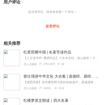
用户评论
还没有评论，快来发表第一个评论！
发表评论
相关推荐
红星照耀中国 | 名著导读作品
【人文读书声--重磅作品】※全本完结，放心收听！※八年级（上）语文教科书名著导读指定作品，同名有声书！※著名翻译家董乐山先生权威中文译本！※人民文学出版...
1751.94万
46
人文国学
曾仕强讲中华文化·大合集 | 道德经、易经、三国演义中的国学
【感恩回馈】在传播智慧与美好的旅途中，真诚感谢每一位伙伴的温暖陪伴与鼎力支持！欢迎曾仕强学堂粉丝听友们入群交流，更多新鲜玩法和福利活动等你！添加微信：zengf...
3.87亿
2112
人文国学
红楼梦原文朗读｜四大名著