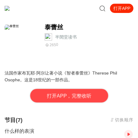
打开APP
泰蕾丝
半閒堂读书
0
265
法国作家布瓦耶·阿尔让著小说《智者泰蕾丝》Therese Phil
Osophe。这是18世纪的一部作品。
打
开
A
P
P，完整收听
节目(7)
切换顺序
什么样的表演