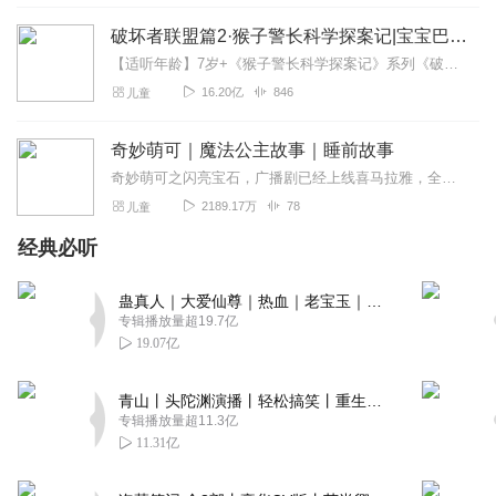
👧🏻🦜☘️🍀🌿🌲🌳🌴🎄🐉🐲🌵🌱🪴🎍🎋🍃🫛🥦🥬🥒🫑🍏🍐🥑
破坏者联盟篇2·猴子警长科学探案记|宝宝巴士故事
🫒🥗🪀🎾⛳️🗽🏝️🛤️🛣️📟🔋💶🪛🪛🔫🦠🧪🧼📗💚💹🔰❇️✳️♻️❎✅
🈯️🟢🟩🇦🇫🇴🇲🇩🇿🇲🇴🇧🇷🇵🇰🇩🇲🇧🇮
【适听年龄】7岁+《猴子警长科学探案记》系列《破坏者联盟篇1·猴子警长科学探案记》>>>《破坏者联盟篇2·猴子警长科学探案记》>>>《破坏者联盟篇3·猴子警长科...
16.20亿
846
儿童
回复
2024-03-28
1
奇妙萌可｜魔法公主故事｜睡前故事
奇妙萌可之闪亮宝石，广播剧已经上线喜马拉雅，全网同步热播中，马上收听！点击收听更多：奇妙萌可第二季奇妙萌可之闪亮宝石奇妙萌可之魔法钥匙奇妙萌可之魔法甜心
2189.17万
78
儿童
经典必听
蛊真人｜大爱仙尊｜热血｜老宝玉｜多人VIP免费有声剧
专辑播放量超19.7亿
19.07亿
青山丨头陀渊演播丨轻松搞笑丨重生穿越丨古代权谋丨VIP免费 | 多人有声剧
专辑播放量超11.3亿
11.31亿