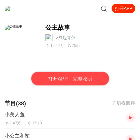
打开APP
公主故事
z風起青萍
19.44万
7556
打
开
A
P
P，完整收听
节目(38)
切换顺序
小美人鱼
1.47万
15:28
小公主和蛇