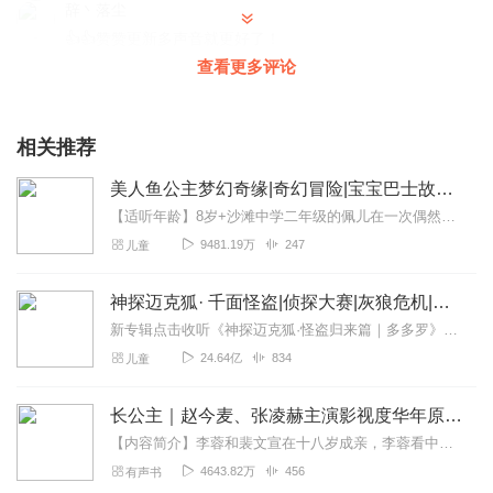
辞丶落尘
👍👍赞赞更新多声音就更好了！
查看更多评论
回复
2020-03-05
0
听友225901510
相关推荐
太难听了🤮🤮🤮🤮🤮🤮🤮🤮🤮🤮🤮🤮🤮🤮🤮🤮💩💩💩💩💩💩
💩💩💩💩💩💩💩💩💩💩💩💩💩🤬🤬🤬🤬🤬🤬🤬🤬🤬🤬🤬🤬🤬
美人鱼公主梦幻奇缘|奇幻冒险|宝宝巴士故事·海洋科普
🤬🤬🤬🤬🤬🤬
【适听年龄】8岁+沙滩中学二年级的佩儿在一次偶然事件中，来到了一片神奇的海洋。在这里，邪恶的鲨魔王把真正的美人鱼们封印在海洋深渊。佩儿将变身美人鱼公主，展开一场...
回复
2020-04-09
3
9481.19万
247
儿童
听我说谢小姐
神探迈克狐· 千面怪盗|侦探大赛|灰狼危机|多多罗
难听!讨厌!
😡😡😡😡😡😡
新专辑点击收听《神探迈克狐·怪盗归来篇｜多多罗》！！！>>>点击进入主播橱窗购买《神探迈克狐》系列图书吧!<<<多多罗故事【点击前往】收听多多罗其他好玩有趣的故...
😡😡😡😡😡😒😒😒😒😒😒😒😱😱😱😱😭😭😭😭😭😡😡😡
24.64亿
834
儿童
😡😲😲😲😲😓😡😡😡😡😡😱😱😱😒😒😒😡😡😒😡😒😡😒
😡
长公主｜赵今麦、张凌赫主演影视度华年原著｜晋江墨书白高分古言｜周默团队制作
回复
2020-04-07
3
【内容简介】李蓉和裴文宣在十八岁成亲，李蓉看中裴文宣家中背景避祸，裴文宣看上李蓉公主身份翻身，政治联姻，毫无情谊可言。后来她沉迷声乐花天酒地，他心有所属过家门而...
4643.82万
456
有声书
龙昱莹