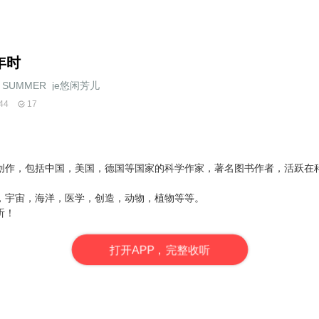
年时
SUMMER_je悠闲芳儿
44
17
创作，包括中国，美国，德国等国家的科学作家，著名图书作者，活跃在
，宇宙，海洋，医学，创造，动物，植物等等。
听！
打
开
A
P
P，完整收听