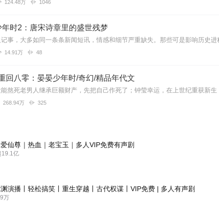
124.48万
1046
少年时2：唐宋诗章里的盛世残梦
14.91万
48
]重回八零：晏晏少年时/奇幻/精品年代文
268.94万
325
爱仙尊｜热血｜老宝玉｜多人VIP免费有声剧
9.1亿
渊演播丨轻松搞笑丨重生穿越丨古代权谋丨VIP免费 | 多人有声剧
9万