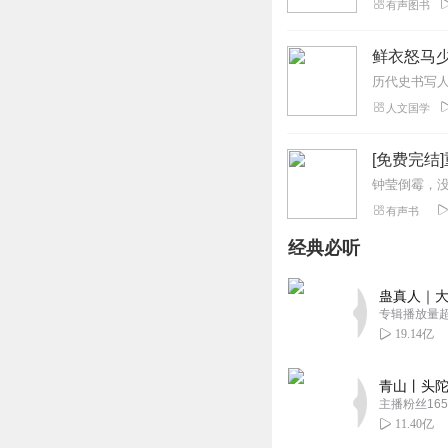
有声图书
鲜衣怒马
人文国学
[免费完结
有声书
经典必听
蛊真人｜大
专辑播放量超1
19.14亿
青山丨头陀
主播粉丝165
11.40亿