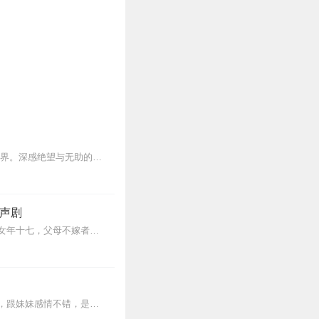
【内容简介】埃米尔·辛克莱从小生活在温暖而美好的光明世界，一个谎言让他陷入黑暗的世界。深感绝望与无助的辛克莱渴望解脱，却无法向任何人开口。德米安的出现，帮助他克...
声剧
【内容简介】她书穿成了女配，可怜兮兮地混在公堂的男男女女中，正等着知县大人配婚。女年十七，父母不嫁者，使长吏配之。按照剧情她注定是炮灰，超短命的那种。她不认命...
主角巴比是一位普通的十四岁国中生，原本过著幸福快乐的日子：父母慈爱，家庭环境小康，跟妹妹感情不错，是学校篮球健将，成绩也很优异，还有一只爱犬。就在他参加校际篮球...