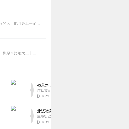
历代史书写人记事，大多如同一条条新闻短讯，情感和细节严重缺失。那些可是影响历史进程的人，他们身上一定有故事，有传奇，有不得已，可惜史书里看不到。而诗歌，可以让人...
钟莹倒霉，没能熬死老男人继承巨额财产，先把自己作死了；钟莹幸运，在上世纪重获新生，和原本比她大二十二岁的提款机老公，成了同龄人。那一年，他还不是翻手云覆手雨的...
盗墓笔记 全8部丨豪华CV版丨苏尚卿&边江 领衔
连载节目超七百集
1829.69万
北派盗墓笔记丨头陀渊出品丨悬疑灵异丨摸金校尉丨
主播粉丝1659万
1839.06万