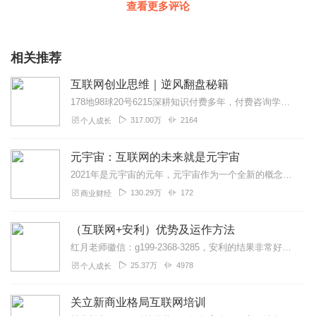
查看更多评论
相关推荐
互联网创业思维｜逆风翻盘秘籍
178地98球20号6215深耕知识付费多年，付费咨询学员1422位，ximi团会员1489位，抖音14万粉。这些年一直践行聚焦文化，著有两书:《语...
317.00万
2164
个人成长
元宇宙：互联网的未来就是元宇宙
2021年是元宇宙的元年，元宇宙作为一个全新的概念，让我们对未来虚拟世界的建立，有了全新的憧憬，未来潜力巨大。了解元宇宙，把握数字经济财富机遇的必经之路。该书全...
130.29万
172
商业财经
（互联网+安利）优势及运作方法
红月老师徽信：g199-2368-3285，安利的结果非常好，就是这条创业之路有3大痛点:①顾客难开发，顾客不忠诚，②伙伴起步挣不到钱，人才流失率高，③开会学习...
25.37万
4978
个人成长
关立新商业格局互联网培训