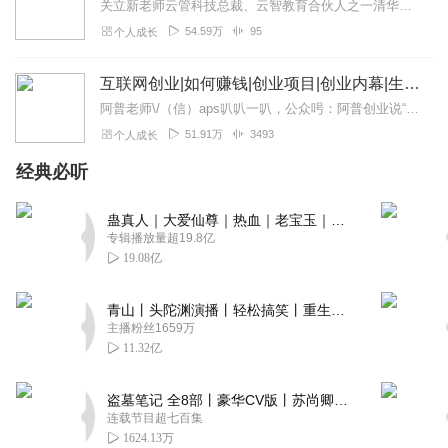
关立新老师云管科技总裁、云智教育合伙人之一清华、北大等高校EMBA特聘讲师前腾讯开放平台项目经理企业O2O驱动力打造的开拓者被誉为互联网解决式培训第一人主讲课程...
54.59万
95
个人成长
互联网创业|如何赚钱|创业项目|创业内幕|生意思维
阿普老师\/（信）aps叭叭一叭，公众呺：阿普创业说“阿普说创业”，给不了你金山银山！但我们可以给你挖掘财富最实用的工具和最顶尖的思维！注：本专辑为阿普团队授权...
51.91万
3493
个人成长
经典必听
蛊真人｜大爱仙尊｜热血｜老宝玉｜多人VIP免费有声剧
专辑播放量超19.8亿
19.08亿
青山丨头陀渊演播丨轻松搞笑丨重生穿越丨古代权谋丨VIP免费 | 多人有声剧
主播粉丝1659万
11.32亿
盗墓笔记 全8部丨豪华CV版丨苏尚卿&边江 领衔 多人有声剧丨冠声文化丨南派三叔
连载节目超七百集
1624.13万