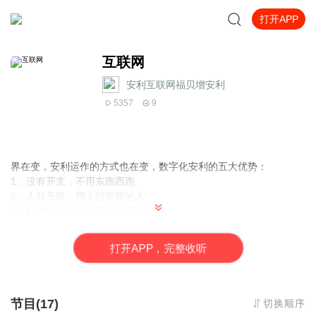
打开APP
互联网
安利互联网福贝增安利
5357
9
界在变，安利运作的方式也在变，数字化安利的五大优势：
1、没有开支，不用东跑西跑
2、人脉无限，网上找同频的人
3、解决地域限制，开发全国市场
4、互联网推广，效率更高
一样的+互联网，不一样的精彩！不一样的结果！
打
开
A
P
P，完整收听
节目(17)
切换顺序