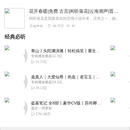
花开春暖|免费.古言|闲听落花|云海潮声|晋江大神
闲听落花是我最喜欢的言情小说作者，没有之一，她的作品我都看过，《花开春暖》是我看的第一本，精美文笔、大气故事情节、独立有谋略的女主人设、合情合理又荡气回肠的故事...
46.75万
47
有声书
经典必听
青山丨头陀渊演播丨轻松搞笑丨重生穿越丨古代权谋丨VIP免费 | 多人有声剧
专辑播放量超11.3亿
11.37亿
蛊真人｜大爱仙尊｜热血｜老宝玉｜多人VIP免费有声剧
专辑播放量超19.1亿
19.12亿
盗墓笔记 全8部丨豪华CV版丨苏尚卿&边江 领衔 多人有声剧丨冠声文化丨南派三叔
最近一周更新
1761.08万