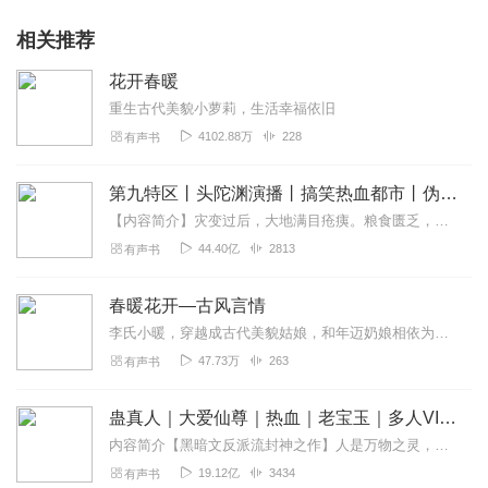
相关推荐
花开春暖
重生古代美貌小萝莉，生活幸福依旧
4102.88万
228
有声书
第九特区丨头陀渊演播丨搞笑热血都市丨伪戒丨VIP免费多人有声剧
【内容简介】灾变过后，大地满目疮痍。粮食匮乏，资源紧俏，局势混乱……一位从待规划区杀出来的青年，背对着漫天黄沙，孤身来到九区谋生，却不曾想偶然结识三五好友，一念...
44.40亿
2813
有声书
春暖花开—古风言情
李氏小暖，穿越成古代美貌姑娘，和年迈奶娘相依为命。虽是自幼失怙寄人篱下，可闲着小桥流水的生活依旧幸福。随着年岁长大，青梅竹马可守得住？砸在头上的富贵麻烦要怎么也...
47.73万
263
有声书
蛊真人｜大爱仙尊｜热血｜老宝玉｜多人VIP免费有声剧
内容简介【黑暗文反派流封神之作】人是万物之灵，蛊是天地真精。一个穿越者不断重生的故事。一个养蛊、炼蛊、用蛊的奇特世界。配音组（男角色）老宝玉旁白...
19.12亿
3434
有声书