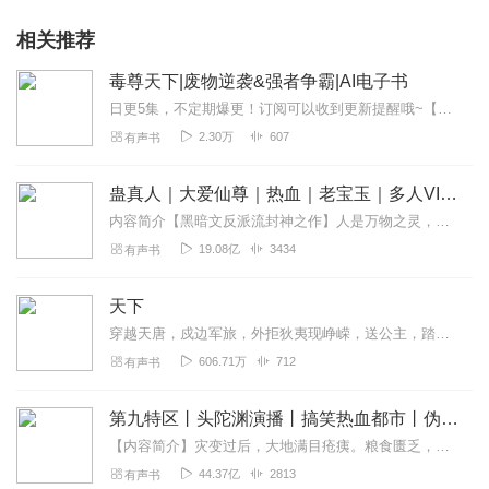
相关推荐
毒尊天下|废物逆袭&强者争霸|AI电子书
日更5集，不定期爆更！订阅可以收到更新提醒哦~【内容简介】：废物严琦被修炼无情道的堂兄以身试毒，十年造就坚韧毅力，仙族太子陨落后，残魂欲将其夺舍，却反被吞噬，...
2.30万
607
有声书
蛊真人｜大爱仙尊｜热血｜老宝玉｜多人VIP免费有声剧
内容简介【黑暗文反派流封神之作】人是万物之灵，蛊是天地真精。一个穿越者不断重生的故事。一个养蛊、炼蛊、用蛊的奇特世界。配音组（男角色）老宝玉旁白...
19.08亿
3434
有声书
天下
穿越天唐，戍边军旅，外拒狄夷现峥嵘，送公主，踏入权利中心，展开一出盛唐穿越大戏。。。。
606.71万
712
有声书
第九特区丨头陀渊演播丨搞笑热血都市丨伪戒丨VIP免费多人有声剧
【内容简介】灾变过后，大地满目疮痍。粮食匮乏，资源紧俏，局势混乱……一位从待规划区杀出来的青年，背对着漫天黄沙，孤身来到九区谋生，却不曾想偶然结识三五好友，一念...
44.37亿
2813
有声书