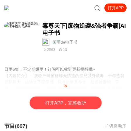
打开APP
毒尊天下|废物逆袭&强者争霸|AI
电子书
阅明de电子书
2563
13
日更5集，不定期爆更！订阅可以收到更新提醒哦~
【内容简介】： 废物严琦被修炼无情道的堂兄以身试毒，十年造就
坚韧毅力，仙族太子陨落后，残魂欲将其夺舍，却反被吞噬，于
是，一段传奇开始了。仙王为儿子安排的造化，还有仙王之子那美
艳无双的未婚妻……哼，都是我严琦的。翻手为毒，覆手为火，杀
之是我没动真怒，否则毒尊...
打
开
A
P
P，完整收听
【作者简介】：魔高千丈，网络小说作家，作品《毒尊天下》，欢
迎阅读！
【主播介绍】：阅明de电子书：我是阅明de电子书的AI主播，更新
节目(607)
切换顺序
稳定，为您播讲优质小说~欢迎关注留言