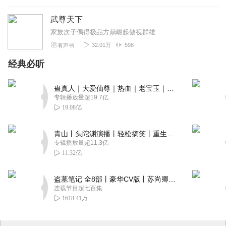
武尊天下
家族次子偶得极品方鼎崛起傲视群雄
32.01万
598
有声书
经典必听
蛊真人｜大爱仙尊｜热血｜老宝玉｜多人VIP免费有声剧
专辑播放量超19.7亿
19.08亿
青山丨头陀渊演播丨轻松搞笑丨重生穿越丨古代权谋丨VIP免费 | 多人有声剧
专辑播放量超11.3亿
11.32亿
盗墓笔记 全8部丨豪华CV版丨苏尚卿&边江 领衔 多人有声剧丨冠声文化丨南派三叔
连载节目超七百集
1618.41万