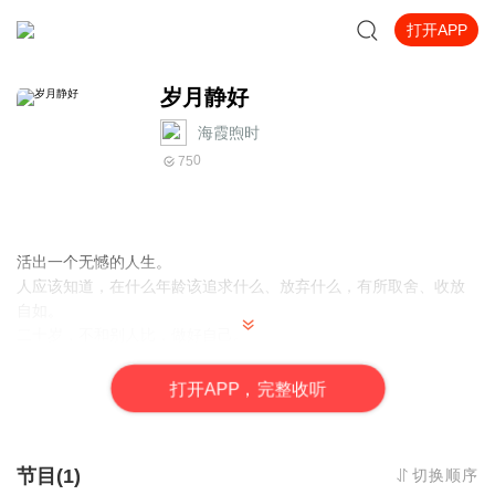
打开APP
岁月静好
海霞煦时
0
75
活出一个无憾的人生。
人应该知道，在什么年龄该追求什么、放弃什么，有所取舍、收放
自如。
二十岁，不和别人比，做好自己。
二十岁是黄金年龄，你要学会活在自己的时序里。
掌控好自己的节奏和步伐，努力学习知识，规划好人生方向，认准
打
开
A
P
P，完整收听
人生目标，全速前进。
青春一旦过去，便不可能再重来，你要用自己的双手，去创造属于
青春特有的生活状态。
节目(1)
切换顺序
理想远不是现在，纵有非凡的实力，永不止步，才是青春应有的模