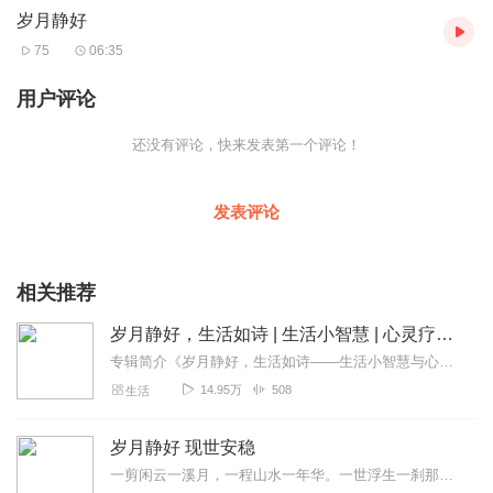
样。
岁月静好
趁着年富力强，勇敢做自己，追求梦想吧。
75
06:35
三十岁，学会顾家，减少应酬。
三十岁的你，要先学会合理安排工作和生活的时间，减少不必要的
用户评论
应酬，多留一些时间照顾家里。
要多抽点时间，陪陪家人，孩子在悄悄长大，父母在慢慢老去。与
还没有评论，快来发表第一个评论！
其等到失去后空悲叹，不如抓住当下的时光，好好享受跟他们在一
起的每一秒。
家庭和睦了，事业才能顺风顺水。
发表评论
四十岁，继续坚持，充实自己。
四十岁其实并不老，历经人生的酸甜苦辣后，它反而是人生新的起
点。
相关推荐
在一路的摸爬滚打中，你学会了向阳而生，不慌不忙，从容生长，
也慢慢明白只有充实自己，才是对抗生活最坚实的力量。
岁月静好，生活如诗 | 生活小智慧 | 心灵疗愈 | 舒缓情绪 | 养生小技巧 |提 升幸福感
坚持每天进步一点点，日积月累，量变产生质变，最终迸发出强大
专辑简介《岁月静好，生活如诗——生活小智慧与心灵小确幸》，一本关于生活智慧与心灵治愈的专辑。在这里，我将与你分享那些隐藏在日常点滴中的小智慧，那些能让我们心灵...
的力量，焕发出二十岁的生机。
14.95万
508
生活
五十岁，看淡一切，随遇而安。
已经发生的事，就让它过去；还没发生的事，不用去想；已经得到
的坦然接受，已然失去的，就让它随风而去。
岁月静好 现世安稳
五十岁最好的活法，是一切随缘。
一剪闲云一溪月，一程山水一年华。一世浮生一刹那，一树菩提一烟霞。许多人，信步去看一场花事，渡船去赏一湖春水，从一座城到一个镇。一路风尘，有人将闲云装进行囊，有人...