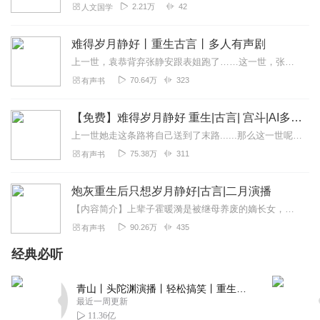
凡事看淡，不用太放在心上。
2.21万
42
人文国学
别再跟老伴儿置气，少年夫妻老来伴，浮华散尽，你身边的那个
人，才是陪你慢慢变老的人；别再干涉儿女的生活，他们有自己的
难得岁月静好丨重生古言丨多人有声剧
人生；别再为一些无谓的事操心，静下心来，养好自己的身体，比
上一世，袁恭背弃张静安跟表姐跑了……这一世，张静安不仅得收拾他刁蛮的妈，伪善的嫂子，自私的父兄，把他的心拴在自己身上！还得救他的小命，顺便把王朝颠覆的命运也反转...
什么都重要。
五十岁的你，随性自然，保持一颗平常心，不刻意，不强求。
70.64万
323
有声书
万事随缘，星河灿烂。
六十岁，不争不辩，笑对生活。
【免费】难得岁月静好 重生|古言| 宫斗|AI多播
很多时候，不争不是糊涂，而是难得的通透和豁达。
上一世她走这条路将自己送到了末路......那么这一世呢？本专辑为免费畅听，订阅/评论/播放/分享是您对主播的最大动力哦！收听福利1、订阅本专辑+5星好评，播...
君子和而不同，理念不同，何须争辩强融。
75.38万
311
有声书
人到六十岁，还有什么可争的呢?
真正的智者，从不与他人据理力争，更不会把时间都花在争辩上。
不争，才是真正的无忧无虑，无烦恼。
炮灰重生后只想岁月静好|古言|二月演播
不争，是一种格局。
【内容简介】上辈子霍暖漪是被继母养废的嫡长女，专业作死，给父兄带来数不尽的麻烦，终于在十七岁时成功作死了自己！重来一世，霍暖漪百般隐忍钻研医术，只想平淡安稳的过...
在与世无争的日子里，享受属于自己的岁月静好。
90.26万
435
有声书
经典必听
七十岁，勇敢乐观，善待自己。
七十岁的你，要懂得保持积极乐观的心态，善待自己。
青山丨头陀渊演播丨轻松搞笑丨重生穿越丨古代权谋丨VIP免费 | 多人有声剧
慢慢往前走，按自己的心思安排生活。
最近一周更新
想笑时放肆大笑，想哭时痛哭流涕，哭完笑完，随心而活。
11.36亿