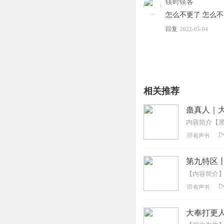
镁时镁客
怎么不更了 怎么
回复
2022-05-04
相关推荐
蛊真人｜大
有声书
第九特区
有声书
大奉打更人