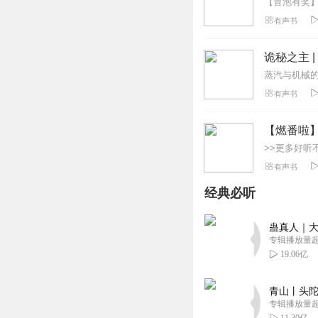
有声书
诡秘之主 
有声书
【燃番啦
有声书
经典必听
蛊真人｜大
专辑播放量超1
19.06亿
青山丨头陀
专辑播放量超1