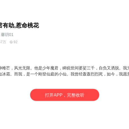
君有劫,惹命桃花
馨玥01
67万
92
神雎芒，风光无限。他是少年魔君，睥睨世间婆娑三千，自负又洒脱。我
如冰霜。而我，是一个刚登仙庭的小仙。我曾经轰轰烈烈死，如今，我愿
打
开
A
P
P，完整收听