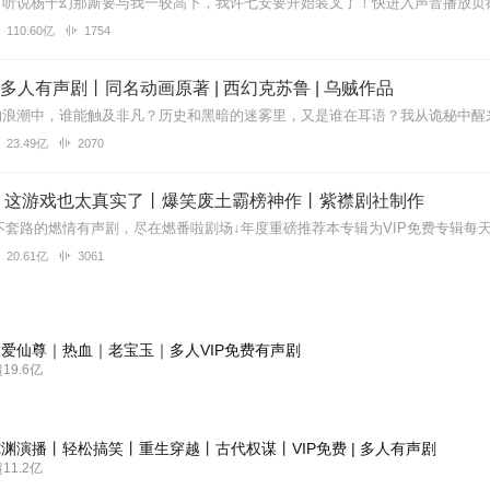
110.60亿
1754
| 多人有声剧丨同名动画原著 | 西幻克苏鲁 | 乌贼作品
23.49亿
2070
】这游戏也太真实了丨爆笑废土霸榜神作丨紫襟剧社制作
20.61亿
3061
爱仙尊｜热血｜老宝玉｜多人VIP免费有声剧
9.6亿
渊演播丨轻松搞笑丨重生穿越丨古代权谋丨VIP免费 | 多人有声剧
1.2亿