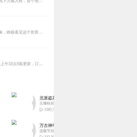
【冒泡有奖】听说杨千幻那厮要与我一较高下，我许七安要开始装叉了！快进入声音播放页戳下方输入框，冒个泡偷偷告诉我，我要用哪些诗词才能胜过他？说得好的，有赏！202...
蒸汽与机械的浪潮中，谁能触及非凡？历史和黑暗的迷雾里，又是谁在耳语？我从诡秘中醒来，睁眼看见这个世界：枪械，大炮，巨舰，飞空艇，差分机；魔药，占卜，诅咒，倒吊人...
>>更多好听不套路的燃情有声剧，尽在燃番啦剧场↓年度重磅推荐本专辑为VIP免费专辑每天上午10点5集更新，订阅可以听到最新内容哦！每周抽一个专辑五星优质评论送...
北派盗墓笔记丨头陀渊出品丨悬疑灵异丨摸金校尉丨
主播粉丝1659万
1585.76万
万古神帝丨玄幻丨热血丨紫襟团队演播丨多人有声
连载节目超二百集