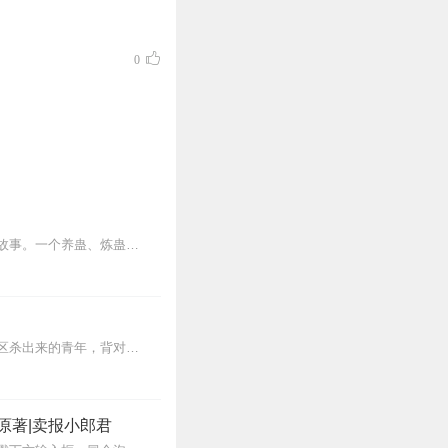
0
内容简介【黑暗文反派流封神之作】人是万物之灵，蛊是天地真精。一个穿越者不断重生的故事。一个养蛊、炼蛊、用蛊的奇特世界。配音组（男角色）老宝玉旁白...
【内容简介】灾变过后，大地满目疮痍。粮食匮乏，资源紧俏，局势混乱……一位从待规划区杀出来的青年，背对着漫天黄沙，孤身来到九区谋生，却不曾想偶然结识三五好友，一念...
原著|卖报小郎君