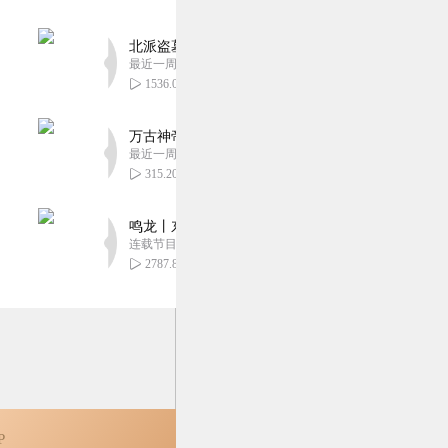
棒的作品，收了。
北派盗墓笔记丨头陀渊出品丨悬疑灵异丨摸金校尉丨
2
最近一周更新
1536.01万
万古神帝丨玄幻丨热血丨紫襟团队演播丨多人有声
最近一周更新
2
315.20万
鸣龙丨东方玄幻丨紫襟团队丨轻松搞笑丨多人有声
连载节目超五百集
2787.84万
P