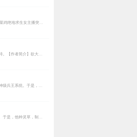
3
【内容介绍】ol大主播青铜虐菜为何频频翻车？ktv中突然出现神级歌唱现场又是何人所为？菜鸡绝地求生女主播突然两秒十七发，二十九杀究竟经历了什么？每次突发事件的背...
3
非常抱歉，本文因文本问题暂时断更，后续文本出来会陆续更新，敬请期待。谢谢大家的支持。【作者简介】欲大叔，欲大叔，知名网文大神：代表作《我和26岁美女上司》又名我...
有声书很吸引，马上订阅
【内容介绍】秦川意外穿越到了特种兵的世界，不但成了华夏豪门的太子爷，还得到了一个神级兵王系统。于是，史上最强的兵王出现了。在“战狼”里灭外国佣兵，在“红海行动”...
3
【内容介绍】他是东大最破落专业——草业科学的学生，却得到了古仙术神农仙草诀的传承。于是，他种灵草，制灵药，在这个中药没落、西药横行的时代，横扫药品市场，成为一代...
3