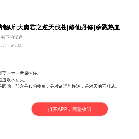
费畅听|大魔君之逆天伐苍|修仙丹修|杀戮热血
书下的狐狸
96万
182
就要一生一世保护好。
魔道永不回头。
是圆满，那方是心的棱角，是对命运的忤逆，是对天的不顺从。
打
开
A
P
P，完整收听