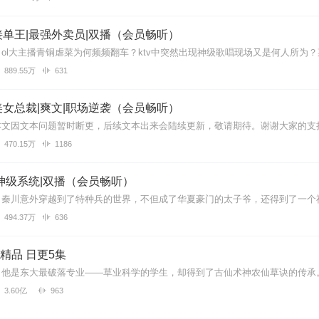
戳中我了，好听，赞👍🏻
单王|最强外卖员|双播（会员畅听）
889.55万
631
音效、BGM添加也很贴切。。最重要的还是这角色音简直神了👏👏👏
女总裁|爽文|职场逆袭（会员畅听）
470.15万
1186
势，很适合播讲这类型的有声书，播讲得很精彩，模仿女角色也很神似，
神级系统|双播（会员畅听）
494.37万
636
 精品 日更5集
，不错，有磁性的声音。。。
3.60亿
963