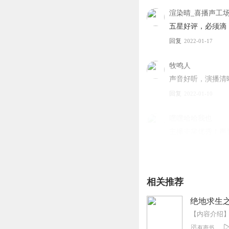
渲染晴_喜播声工
五星好评，必须滴
回复
2022-01-17
牧鸣人
声音好听，演播清
回复
2022-01-10
嘿嘿哈哈我也
主播非常优秀！声
强烈推荐！点赞评
回复
2022-07-10
相关推荐
飞扬云声
主播声音真好听！
绝地求生
回复
2022-05-18
有声书