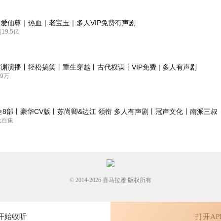
扣人心弦，其中还隐隐有着义薄云天的正气。主播声音沉稳，酷酷的，好
爱仙尊｜热血｜老宝玉｜多人VIP免费有声剧
9.5亿
。特别好听。
渊演播丨轻松搞笑丨重生穿越丨古代权谋丨VIP免费 | 多人有声剧
9万
全8部丨豪华CV版丨苏尚卿&边江 领衔 多人有声剧丨冠声文化丨南派三叔
七百集
© 2014-
2026
喜马拉雅 版权所有
开始收听
打开AP