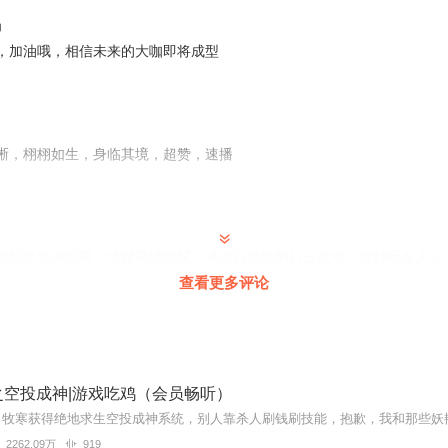
场
，加油哦，相信未来的大咖即将成型
晰，栩栩如生，身临其境，超赞，速播
音阳光清澈温暖，情感充沛细腻，述说自然流畅行云流水，很好听令人沉
论订阅五星好评走起！
查看更多评论
非常有磁性，讲述感很强，很快的就代入故事中，向主播大大学习，👍👍
之空投成神|游戏吃鸡（会员畅听）
2262.09万
919