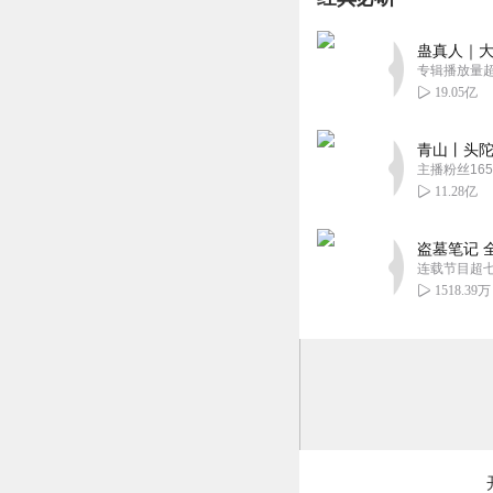
故事情节跌宕起伏
蛊真人｜大
回复
2022-10-22
专辑播放量超1
19.05亿
靖軒
太棒了，男神声音
青山丨头陀
主播粉丝165
回复
2022-10-14
11.28亿
盗墓笔记 
连载节目超
1518.39万