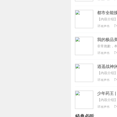
帝王喵
这嗓音的穿透力已经
都市全能接
回复
2022-02-15
有声书
苏州糖宝
演播很精彩呀，后期
我的极品美
回复
2022-01-10
有声书
唯伊豆豆
主播的声音很有气
逍遥战神|
追起！
回复
2022-01-10
有声书
洁伴怡声
少年药王 |
可以怀孕的声音哦
回复
2022-01-09
有声书
经典必听
蓝麻雀