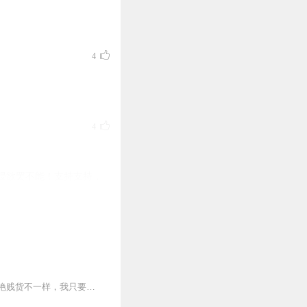
4
4
浸欲罢不能！支持支持，
3

3
【内容介绍】牧寒获得绝地求生空投成神系统，别人靠杀人刷钱刷技能，抱歉，我和那些妖艳贱货不一样，我只要空投，只要吃鸡，至于杀人？顺手而已！“叮咚，顺利抢到空...