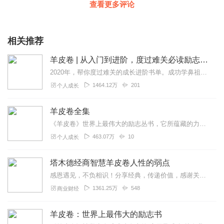
查看更多评论
相关推荐
羊皮卷 | 从入门到进阶，度过难关必读励志书单（增订编译版）
2020年，帮你度过难关的成长进阶书单。成功学鼻祖卡耐基，马云乔布斯追捧的教育之父最伟大的励志畅销书，改变千万人命运的成功圣经经典加餐，重新编译，更符合中国人收...
1464.12万
201
个人成长
羊皮卷全集
《羊皮卷》世界上最伟大的励志丛书，它所蕴藏的力量改变了无数人的生活命运，包括撰写出风靡世界的《世界上最伟大的推销员》的本书编者奥格·曼狄诺。奥格·曼狄诺是当今世...
463.07万
10
个人成长
塔木德经商智慧羊皮卷人性的弱点
感恩遇见，不负相识！分享经典，传递价值，感谢关注！交流合作+（微：A255618)某信、某音同号【塔木德、羊皮卷、人性的弱点、墨菲定律、世界上最神奇的24...
1361.25万
548
商业财经
羊皮卷：世界上最伟大的励志书