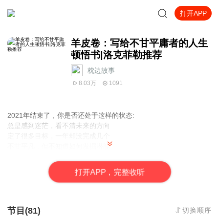
打开APP
羊皮卷：写给不甘平庸者的人生
顿悟书|洛克菲勒推荐
枕边故事
8.03万
1091
2021年结束了，你是否还处于这样的状态:
总是感到迷茫，看不清未来的方向
定了很多目标，一年却没完成几个
不甘平凡，但不知道如何发掘潜能
心灵鸡汤看了不少，为何还是在原地踏步？
打
开
A
P
P，完整收听
成功人士与普通人的区别，往往在于心态、思维和习惯的不同。而
普通人想要建立富人思维、实现高度自律，没有成功人士的一步步
引导，其难度如同大海捞针。
节目(81)
切换顺序
改变，只需要一个新的契机——《羊皮卷》