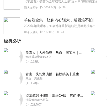
《羊皮卷》被誉为全球成功人士的“启示录”和超越自我极限的“旷世奇书”。本书将多年来一直被人们奉为圣经的经典理念和信条，阐述得详尽而淋漓。
3534.44万
76
人文国学
羊皮卷全集：让你内心强大，遇困难不怕|洛克菲勒推荐
2020年如此艰难，你会选择重新起航还是就此放弃？如果你读过太多鸡汤还是没有用处如果你心中充满了迷茫，不知去哪如果你想让自己更优秀，不甘平凡那我推荐你读读这本力...
137.02万
41
个人成长
经典必听
蛊真人｜大爱仙尊｜热血｜老宝玉｜多人VIP免费有声剧
专辑播放量超19.5亿
19.05亿
青山丨头陀渊演播丨轻松搞笑丨重生穿越丨古代权谋丨VIP免费 | 多人有声剧
最近一周更新
11.28亿
盗墓笔记 全8部丨豪华CV版丨苏尚卿&边江 领衔 多人有声剧丨冠声文化丨南派三叔
连载节目超七百集
1528.70万