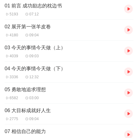
01 前言 成功励志的枕边书
《羊皮卷》被誉为世界上最伟大的励志著作，收录了各行各业顶尖
人物的励志故事，他们循循善诱地告知世人幸福和财富的真正秘
5193
07:12
密，而书中的人生哲学，又被无数成功人士证实，其思维模式影响
了近一个世纪的美国人。
02 展开第一张羊皮卷
4180
09:04
我们完整收录了十张羊皮卷，并根据《羊皮卷》的精神实质，对原
著进行了升华和扩张，使之更适合国人阅读。每一卷里都写着一个
03 今天的事情今天做（上）
原则，可以摒除一项坏习惯，换取一个好习惯。只需跟随书中的原
4039
09:03
则逐步实践，你会在不知不觉中实现人生的蜕变。
04 今天的事情今天做（下）
3336
12:32
05 勇敢地追求理想
6582
03:00
06 大目标成就好人生
2775
09:04
07 相信自己的能力