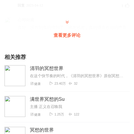
回复
2023-04-12
1
心却向南
真好，没想到真的找到了，感谢感谢，真的很喜欢你的声音
查看更多评论
回复
2022-10-26
1
滴哦威海台风
相关推荐
哔哩哔哩，关注了，主播加油哦
回复
2022-05-01
1
清羽的冥想世界
在这个快节奏的时代，《清羽的冥想世界》原创冥想专辑是你专属的宁静港湾。当城市的喧嚣逐渐淹没内心的声音，这些精心制作的冥想引导将带你开启一段自我对话的旅程。闭上眼...
筱竹baby
23.40万
32
健康
从小红书过来的 多更新哦
回复
2022-05-01
1
满世界冥想的Su
主播:正义在召唤我
沵的明白
1.25万
122
健康
谢谢柒灵的录播分享，心里暖暖的❤️
回复
2023-04-13
0
冥想的世界