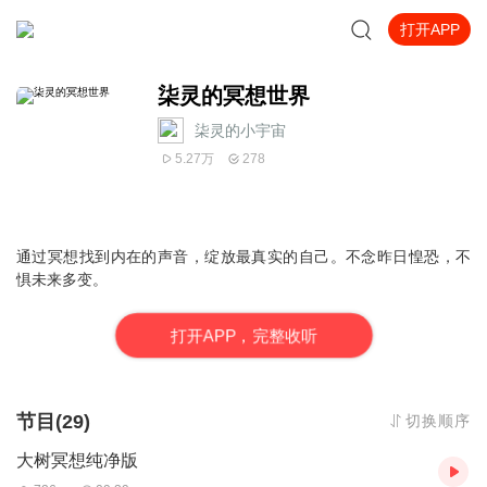
打开APP
柒灵的冥想世界
柒灵的小宇宙
5.27万
278
通过冥想找到内在的声音，绽放最真实的自己。不念昨日惶恐，不
惧未来多变。
打
开
A
P
P，完整收听
节目(29)
切换顺序
大树冥想纯净版