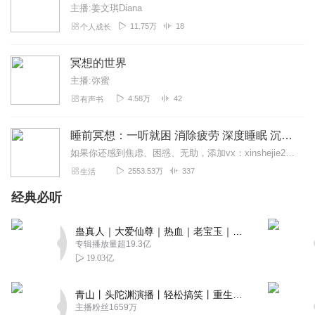
主播:姜文琪Diana
11.75万
18
个人成长
冥想的世界
主播:弥蜜
4.58万
42
有声书
睡前冥想：一听就困 消除疲劳 深度睡眠 沉浸体验
如果你还感到焦虑、困惑、无助，添加vx：xinshejie2018、vx公众号：宣萱心伴，与主播宣萱开启心灵交流之旅，共建温暖的精神家园！如果你喜欢我的内容，请...
2553.53万
337
生活
经典必听
蛊真人｜大爱仙尊｜热血｜老宝玉｜多人VIP免费有声剧
专辑播放量超19.3亿
19.03亿
青山丨头陀渊演播丨轻松搞笑丨重生穿越丨古代权谋丨VIP免费 | 多人有声剧
主播粉丝1659万