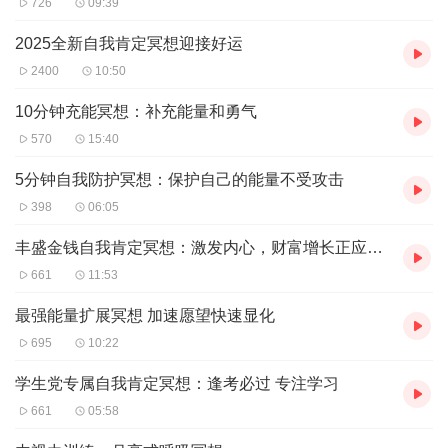
726
09:39
2025全新自我肯定冥想迎接好运
2400
10:50
10分钟充能冥想：补充能量和勇气
570
15:40
5分钟自我防护冥想：保护自己的能量不受攻击
398
06:05
丰盛金钱自我肯定冥想：激发内心，财富增长正应手中来
661
11:53
最强能量扩展冥想 加速愿望快速显化
695
10:22
学生党专属自我肯定冥想：逢考必过 专注学习
661
05:58