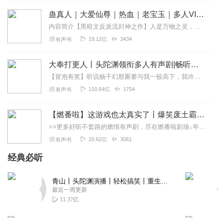
蛊真人｜大爱仙尊｜热血｜老宝玉｜多人VIP免费有声剧
1340957iopl
内容简介【黑暗文反派流封神之作】人是万物之灵，蛊是天地真精。一个穿越者不断重生的故事。一个养蛊、炼蛊、用蛊的奇特世界。配音组（男角色）老宝玉旁白...
问一下这本小说有几个女主
19.12亿
3434
有声书
回复
2022-04-08
3
大奉打更人丨头陀渊领衔多人有声剧|畅听全集|王鹤棣、田曦薇主演影视剧原著|卖报小郎君
午夜安睡的猫
【冒泡有奖】听说杨千幻那厮要与我一较高下，我许七安要开始装叉了！快进入声音播放页戳下方输入框，冒个泡偷偷告诉我，我要用哪些诗词才能胜过他？说得好的，有赏！202...
有的时候断断续续好像不完整
110.64亿
1754
有声书
回复
2022-04-05
3
【燃番啦】这游戏也太真实了丨爆笑废土霸榜神作丨紫襟剧社制作
听友198164413
>>更多好听不套路的燃情有声剧，尽在燃番啦剧场↓年度重磅推荐本专辑为VIP免费专辑每天上午10点5集更新，订阅可以听到最新内容哦！每周抽一个专辑五星优质评论送...
靠 简直就是黄色小说 动不动就本帝 这书应该封了
20.62亿
3061
有声书
回复
2022-05-27
10
经典必听
麦子66886
青山丨头陀渊演播丨轻松搞笑丨重生穿越丨古代权谋丨VIP免费 | 多人有声剧
说好的双播呢？怎么是单播
最近一周更新
回复
2022-03-03
9
11.37亿