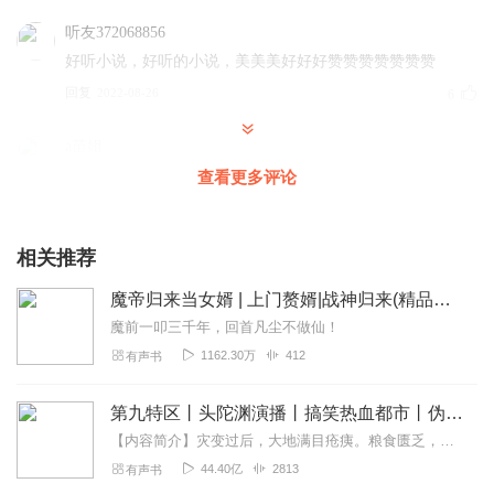
听友372068856
好听小说，好听的小说，美美美好好好赞赞赞赞赞赞赞
回复
2022-08-26
6
a苗姐
主播优秀演讲的不错，故事情节听着开心就好，习惯的全部
查看更多评论
都是五星好评，大家都不容易的，能给主播加油加油加油就
是支持主播了
相关推荐
回复
2022-12-21
5
魔帝归来当女婿 | 上门赘婿|战神归来(精品双播）
1524393jina
魔前一叩三千年，回首凡尘不做仙！
生音好听，支持，支持，
1162.30万
412
有声书
回复
2022-07-07
5
第九特区丨头陀渊演播丨搞笑热血都市丨伪戒丨VIP免费多人有声剧
175018994
【内容简介】灾变过后，大地满目疮痍。粮食匮乏，资源紧俏，局势混乱……一位从待规划区杀出来的青年，背对着漫天黄沙，孤身来到九区谋生，却不曾想偶然结识三五好友，一念...
这样的小说还可以，像是仙帝杀伐果断从不畏首畏尾
44.40亿
2813
有声书
回复
2022-02-04
5