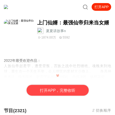
打开APP
上门仙婿：最强仙帝归来当女婿
夏夏讲故事n
1874.00万
5592
2022年最受欢迎作品：
人族仙帝赵君宇，遭受背叛，百族之战中壮烈牺牲。魂魄来到地
球，重生在一个天生不举，众人嘲笑的废材大少身上。 身具神
奇术法，惊天医术，赵君宇从此强势崛起，杀伐决断，纵横花都。
人族仙帝赵君宇，遭受背叛，百族之战中壮烈牺牲。魂魄来到地
球，重生在一个天生不举，众人嘲笑的废材大少身上。 身具神
打
开
A
P
P，完整收听
奇术法，惊天医术，赵君宇从此强势崛起，杀伐决断，纵横花都。
全书免费收听
节目(2321)
切换顺序