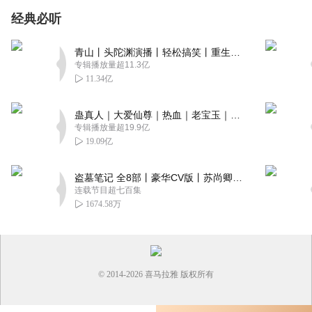
经典必听
青山丨头陀渊演播丨轻松搞笑丨重生穿越丨古代权谋丨VIP免费 | 多人有声剧
专辑播放量超11.3亿
11.34亿
蛊真人｜大爱仙尊｜热血｜老宝玉｜多人VIP免费有声剧
专辑播放量超19.9亿
19.09亿
盗墓笔记 全8部丨豪华CV版丨苏尚卿&边江 领衔 多人有声剧丨冠声文化丨南派三叔
连载节目超七百集
1674.58万
© 2014-
2026
喜马拉雅 版权所有