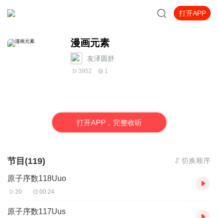
打开APP
漫画元素
友泽圆舒
3952
1
打
开
A
P
P，完整收听
节目(119)
切换顺序
原子序数118Uuo
20
00:24
原子序数117Uus