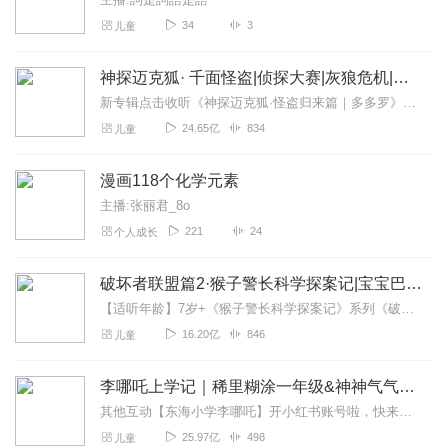
34
3
儿童
神探迈克狐· 千面怪盗|侦探大赛|灰狼危机|多多罗
新专辑点击收听《神探迈克狐·怪盗归来篇｜多多罗》！！！>>>点击进入主播橱窗购买《神探迈克狐》系列图书吧!<<<多多罗故事【点击前往】收听多多罗其他好玩有趣的故...
24.65亿
834
儿童
漫画118个化学元素
主播:张丽君_8o
221
24
个人成长
破坏者联盟篇2·猴子警长科学探案记|宝宝巴士故事
【适听年龄】7岁+《猴子警长科学探案记》系列《破坏者联盟篇1·猴子警长科学探案记》>>>《破坏者联盟篇2·猴子警长科学探案记》>>>《破坏者联盟篇3·猴子警长科...
16.20亿
846
儿童
李哪吒上学记｜稀里糊涂一年级&神神气气二年级
其他互动【东海小学李哪吒】开小红书账号啦，快来关注和李哪吒成为好朋友！有机会免费领儿童会员、官方周边！【点击加入】东海小学广播站圈子，更多互动！李哪吒全新冒险番...
25.97亿
498
儿童