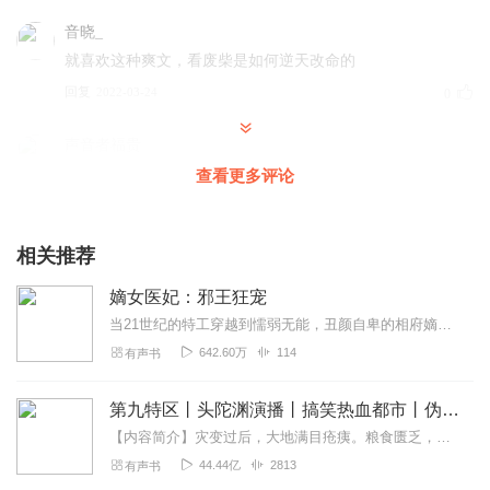
音晓_
就喜欢这种爽文，看废柴是如何逆天改命的
回复
2022-03-24
0
声音者福贵
主播加油！！！好棒啊！
查看更多评论
回复
2022-03-24
0
相关推荐
袁小迈
还有音乐后期，赞一个
嫡女医妃：邪王狂宠
回复
2022-03-24
0
当21世纪的特工穿越到懦弱无能，丑颜自卑的相府嫡女身上之后。继母的阴狠，姐妹的毒辣，亲人的伪善，皆成了她踏上巅峰的基石。神秘的身世，离奇的阴谋，强大的实力，更变...
642.60万
114
有声书
天琴星雨_bu
狼读成了蓝都读了误导人
第九特区丨头陀渊演播丨搞笑热血都市丨伪戒丨VIP免费多人有声剧
回复
2022-09-08
0
【内容简介】灾变过后，大地满目疮痍。粮食匮乏，资源紧俏，局势混乱……一位从待规划区杀出来的青年，背对着漫天黄沙，孤身来到九区谋生，却不曾想偶然结识三五好友，一念...
44.44亿
2813
有声书