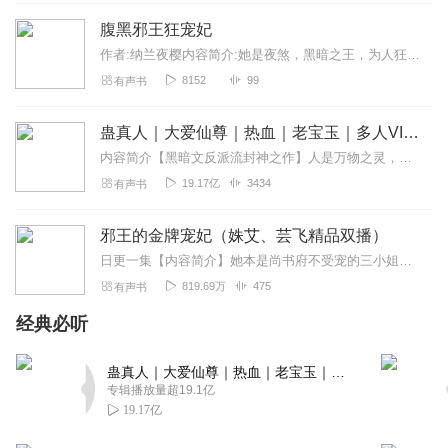
腹黑邪王狂宠妃
作者:纳兰夜樱内容简介:她是夜煞，黑暗之王，为人狂妄霸道且没心没肺，腹黑狡诈却又极其护短。不料一朝穿越却成为将军府的花痴废柴小姐。被嫡姐虐打，大娘算计嫁给傻子。...
8152
99
有声书
蛊真人｜大爱仙尊｜热血｜老宝玉｜多人VIP免费有声剧
内容简介【黑暗文反派流封神之作】人是万物之灵，蛊是天地真精。一个穿越者不断重生的故事。一个养蛊、炼蛊、用蛊的奇特世界。配音组（男角色）老宝玉旁白...
19.17亿
3434
有声书
邪王的金牌宠妃（姝艾、芸飞精品双播）
日更一集【内容简介】她本是尚书府不受宠的三小姐，被逼迫致死。他是丰神俊朗，高高在上的王爷。十年前，她扒了他的裤子，将他揣入湖中。十年后，重生的她，浴血归来，势要...
819.69万
475
有声书
经典必听
蛊真人｜大爱仙尊｜热血｜老宝玉｜多人VIP免费有声剧
专辑播放量超19.1亿
19.17亿