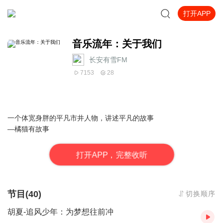
打开APP
音乐流年：关于我们
长安有雪FM
7153
28
一个体宽身胖的平凡市井人物，讲述平凡的故事
—橘猫有故事
打
开
A
P
P，完整收听
节目(40)
切换顺序
胡夏-追风少年：为梦想往前冲