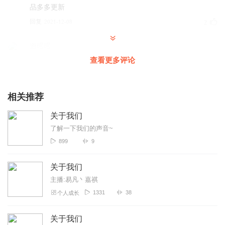
品多多更新
回复
2021-12-08
2
逍瑶瑶
喜欢主播的声音，小姐姐的声音听着温柔又自然，还有点沧
查看更多评论
桑的故事感，配乐的沧桑感也和主播声音相互呼应。
回复
2021-12-08
2
相关推荐
小九喇嘛
关于我们
有特色的节目，主播情感到位，故事娓娓道来，曲子也很带
了解一下我们的声音~
感，很棒哦~
899
9
回复
2021-12-08
2
关于我们
柚子泡_KKB
主播:易凡丶嘉祺
主播声音好好听，百听不厌，坚持更新哦
1331
38
个人成长
回复
2021-12-08
1
关于我们
悠然小赞