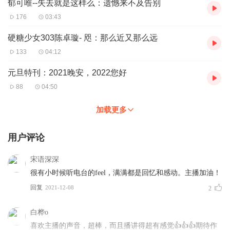
郁可唯--失去就是这样么：遗憾来不及告别
176
03:43
硬糖少女303陈卓璇- 咫：那么近又那么远
133
04:12
元旦特刊：2021晚安，2022您好
88
04:50
加载更多
用户评论
宋语深深
很有小时候听电台的feel，满满都是回忆和感动。主播加油！
回复
2021-12-08
2
白桦o
喜欢主播的声音，超棒，而且播讲得超有感觉👍👍👍期待作