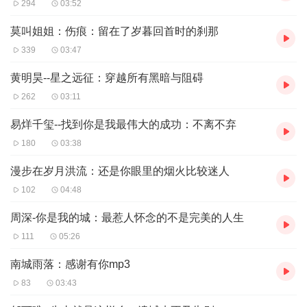
294
03:52
莫叫姐姐：伤痕：留在了岁暮回首时的刹那
339
03:47
黄明昊--星之远征：穿越所有黑暗与阻碍
262
03:11
易烊千玺--找到你是我最伟大的成功：不离不弃
180
03:38
漫步在岁月洪流：还是你眼里的烟火比较迷人
102
04:48
周深-你是我的城：最惹人怀念的不是完美的人生
111
05:26
南城雨落：感谢有你mp3
83
03:43