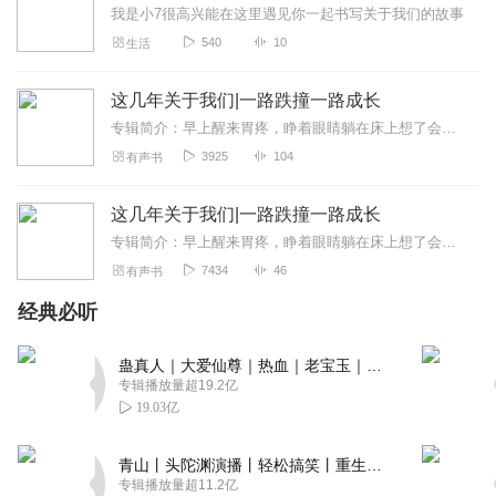
我是小7很高兴能在这里遇见你一起书写关于我们的故事
很有感觉，非常的文艺范儿，是我喜欢的类型。
540
10
生活
回复
2021-12-08
1
这几年关于我们|一路跌撞一路成长
达末利
专辑简介：早上醒来胃疼，睁着眼睛躺在床上想了会，确定燕子已经出门，下楼买早餐。走出那条长长的巷子口，经过报亭和川菜馆，再过红绿灯，就看到林立在街道两旁的早餐店和...
主播声音好治愈，爱了爱了，期待出更多的好作品哦
3925
104
有声书
回复
2021-12-07
1
这几年关于我们|一路跌撞一路成长
张han_
专辑简介：早上醒来胃疼，睁着眼睛躺在床上想了会，确定燕子已经出门，下楼买早餐。走出那条长长的巷子口，经过报亭和川菜馆，再过红绿灯，就看到林立在街道两旁的早餐店和...
主播的声音非常棒，支持，支持！
7434
46
有声书
回复
2022-02-09
0
经典必听
有声的一汀
蛊真人｜大爱仙尊｜热血｜老宝玉｜多人VIP免费有声剧
治愈的声音，优美的歌
专辑播放量超19.2亿
回复
2021-12-31
0
19.03亿
害w真难
青山丨头陀渊演播丨轻松搞笑丨重生穿越丨古代权谋丨VIP免费 | 多人有声剧
主播要坚持更新啊，太喜欢你了
专辑播放量超11.2亿