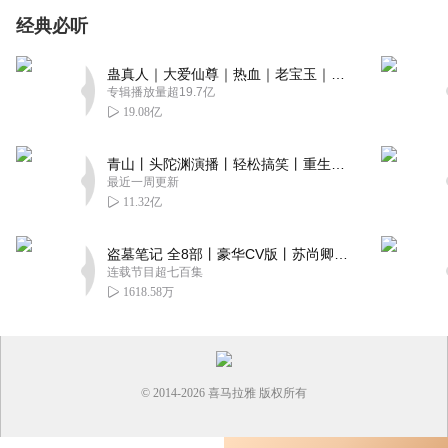
经典必听
蛊真人｜大爱仙尊｜热血｜老宝玉｜多人VIP免费有声剧
专辑播放量超19.7亿
19.08亿
青山丨头陀渊演播丨轻松搞笑丨重生穿越丨古代权谋丨VIP免费 | 多人有声剧
最近一周更新
11.32亿
盗墓笔记 全8部丨豪华CV版丨苏尚卿&边江 领衔 多人有声剧丨冠声文化丨南派三叔
连载节目超七百集
1618.58万
© 2014-
2026
喜马拉雅 版权所有