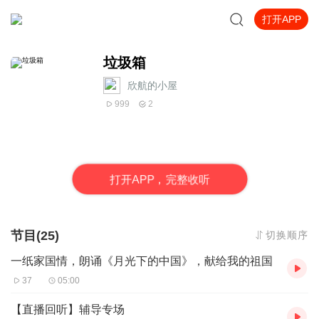
打开APP
垃圾箱
欣航的小屋
999
2
打
开
A
P
P，完整收听
节目(25)
切换顺序
一纸家国情，朗诵《月光下的中国》，献给我的祖国
37
05:00
【直播回听】辅导专场