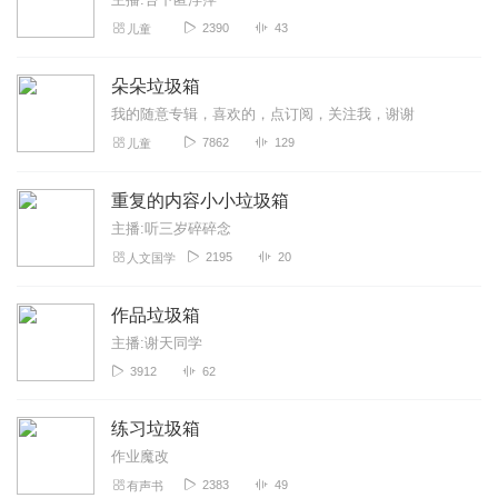
2390
43
儿童
朵朵垃圾箱
我的随意专辑，喜欢的，点订阅，关注我，谢谢
7862
129
儿童
重复的内容小小垃圾箱
主播:听三岁碎碎念
2195
20
人文国学
作品垃圾箱
主播:谢天同学
3912
62
练习垃圾箱
作业魔改
2383
49
有声书