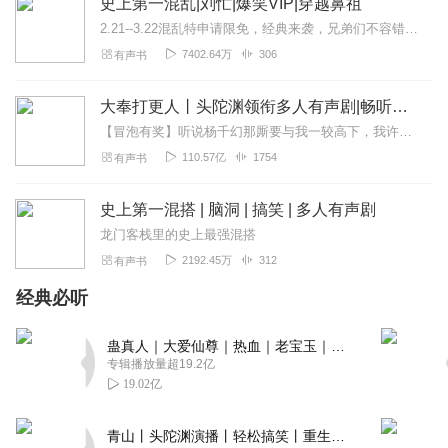
史上第一混乱|刘忙|爆笑VIP|穿越鼻祖
2.21--3.22混乱特申请限免，经典来袭，兄弟们不容错过。猎国|起点跳舞|爆笑刘忙《刘老六传奇》免费经典作品爆笑！《临时道长》爆笑接地气！《妖孽歪传》！...
7402.64万
306
有声书
大奉打更人丨头陀渊领衔多人有声剧|畅听全集|王鹤棣、田曦薇主演影视剧原著|卖报小郎君
【冒泡有奖】听说杨千幻那厮要与我一较高下，我许七安要开始装叉了！快进入声音播放页戳下方输入框，冒个泡偷偷告诉我，我要用哪些诗词才能胜过他？说得好的，有赏！202...
110.57亿
1754
有声书
史上第一混搭 | 脑洞 | 搞笑 | 多人有声剧
龙门客栈里的史上最强混搭
2192.45万
312
有声书
经典必听
蛊真人｜大爱仙尊｜热血｜老宝玉｜多人VIP免费有声剧
专辑播放量超19.2亿
19.02亿
青山丨头陀渊演播丨轻松搞笑丨重生穿越丨古代权谋丨VIP免费 | 多人有声剧