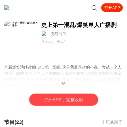
打开APP
史上第一混乱/爆笑单人广播剧
亮导时间
2005
17
全新爆笑演绎改编 史上第一混乱 这是我最喜欢的小说。尝试一个人
饰演不同的角色 一个人录制的单人爆笑广播剧 花式演绎古往今来帝
王将相“刘邦 项羽 秦始皇 李师师 花木兰”声音的魅力无限探索 录制
试发看效果 大家多多支持！
打
开
A
P
P，完整收听
节目(23)
切换顺序