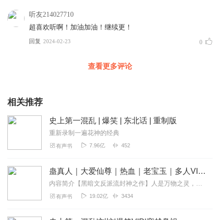
听友214027710
超喜欢听啊！加油加油！继续更！
回复
2024-02-23
0
查看更多评论
相关推荐
史上第一混乱 | 爆笑 | 东北话 | 重制版
重新录制一遍花神的经典
7.96亿
452
有声书
蛊真人｜大爱仙尊｜热血｜老宝玉｜多人VIP免费有声剧
内容简介【黑暗文反派流封神之作】人是万物之灵，蛊是天地真精。一个穿越者不断重生的故事。一个养蛊、炼蛊、用蛊的奇特世界。配音组（男角色）老宝玉旁白...
19.02亿
3434
有声书