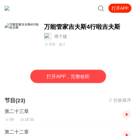
打开APP
万能管家吉夫斯4行啦吉夫斯
哩个咙
839
2
打
开
A
P
P，完整收听
节目(23)
切换顺序
第二十三章
59
16:30
第二十二章