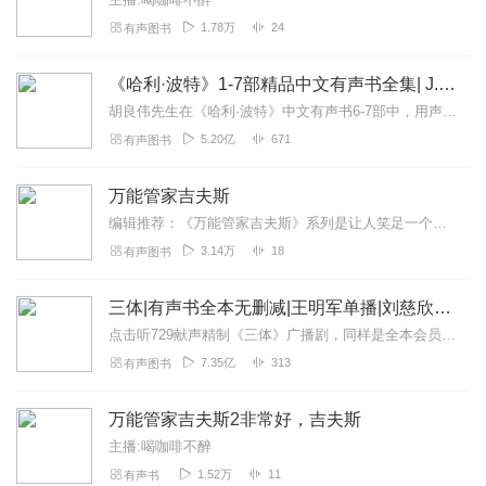
1.78万
24
有声图书
《哈利·波特》1-7部精品中文有声书全集| J.K.罗琳原著，光合积木演播
胡良伟先生在《哈利·波特》中文有声书6-7部中，用声音带领着大家继续魔法之旅。为保证作品的一致性，给大家带来完整的魔法体验，我们与版权方PottermoreP...
5.20亿
671
有声图书
万能管家吉夫斯
编辑推荐：《万能管家吉夫斯》系列是让人笑足一个世纪的文学经典、英式幽默的黄金标准！...
3.14万
18
有声图书
三体|有声书全本无删减|王明军单播|刘慈欣原著
点击听729献声精制《三体》广播剧，同样是全本会员免费畅听，快来感受声音大戏的魅力！【购买须知】1、本作品部分集数为免费试听。2、版权归原作者所有，严禁翻录成任...
7.35亿
313
有声图书
万能管家吉夫斯2非常好，吉夫斯
主播:喝咖啡不醉
1.52万
11
有声书