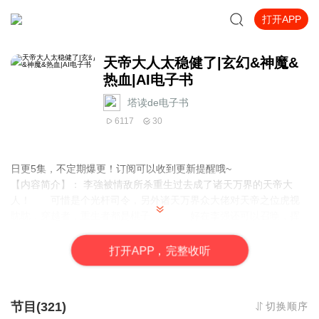
打开APP
天帝大人太稳健了|玄幻&神魔&
热血|AI电子书
塔读de电子书
6117
30
日更5集，不定期爆更！订阅可以收到更新提醒哦~
【内容简介】： 李強被情敌所杀重生过去成了诸天万界的天帝大
人！ 可惜是个光杆司令，另外诸天万界众大佬对天帝之位虎视
眈眈，穿越者，重生者都是棋子…… 好在李强还可以召唤，挥
手间无数蚁人魔鬼天使神龙……一拳打出，国土增幅亿万倍，敌人
化为灰灰！
打
开
A
P
P，完整收听
【作者简介】：治世定伦，网络小说作家，作品《天帝大人太稳健
了》，欢迎阅读！
【主播介绍】：塔读de电子书：我是塔读de电子书的AI主播，更新
节目(321)
切换顺序
稳定，为您播讲优质小说~欢迎关注留言