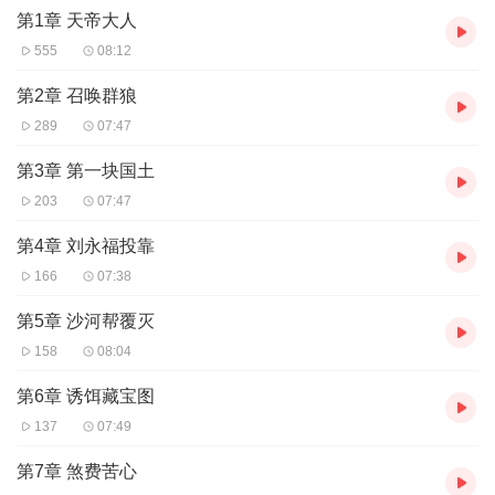
第1章 天帝大人
555
08:12
第2章 召唤群狼
289
07:47
第3章 第一块国土
203
07:47
第4章 刘永福投靠
166
07:38
第5章 沙河帮覆灭
158
08:04
第6章 诱饵藏宝图
137
07:49
第7章 煞费苦心