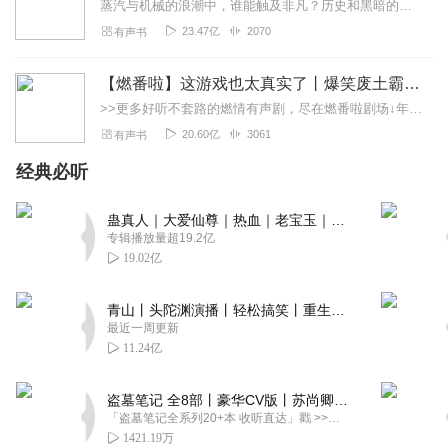
蒸汽与机械的浪潮中，谁能触及非凡？历史和黑暗的迷雾里，又是谁在耳语？我从诡秘中醒来，睁眼看见这个世界：枪械，大炮，巨舰，飞空艇，差分机；魔药，占卜，诅咒，倒吊人...
23.47亿
2070
有声书
【燃番啦】这游戏也太真实了丨爆笑废土霸榜神作丨紫襟剧社制作
>>更多好听不套路的燃情有声剧，尽在燃番啦剧场↓年度重磅推荐本专辑为VIP免费专辑每天上午10点5集更新，订阅可以听到最新内容哦！每周抽一个专辑五星优质评论送...
20.60亿
3061
有声书
经典必听
蛊真人｜大爱仙尊｜热血｜老宝玉｜多人VIP免费有声剧
专辑播放量超19.2亿
19.02亿
青山丨头陀渊演播丨轻松搞笑丨重生穿越丨古代权谋丨VIP免费 | 多人有声剧
最近一周更新
11.24亿
盗墓笔记 全8部丨豪华CV版丨苏尚卿&边江 领衔 多人有声剧丨冠声文化丨南派三叔
「盗墓笔记全系列20+本 收听直达」戳 >>改编自南派三叔同名作品，腾讯音乐娱乐集团出品，冠声文化制作，...
1421.19万