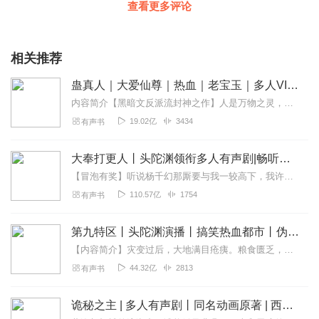
查看更多评论
相关推荐
蛊真人｜大爱仙尊｜热血｜老宝玉｜多人VIP免费有声剧
内容简介【黑暗文反派流封神之作】人是万物之灵，蛊是天地真精。一个穿越者不断重生的故事。一个养蛊、炼蛊、用蛊的奇特世界。配音组（男角色）老宝玉旁白...
19.02亿
3434
有声书
大奉打更人丨头陀渊领衔多人有声剧|畅听全集|王鹤棣、田曦薇主演影视剧原著|卖报小郎君
【冒泡有奖】听说杨千幻那厮要与我一较高下，我许七安要开始装叉了！快进入声音播放页戳下方输入框，冒个泡偷偷告诉我，我要用哪些诗词才能胜过他？说得好的，有赏！202...
110.57亿
1754
有声书
第九特区丨头陀渊演播丨搞笑热血都市丨伪戒丨VIP免费多人有声剧
【内容简介】灾变过后，大地满目疮痍。粮食匮乏，资源紧俏，局势混乱……一位从待规划区杀出来的青年，背对着漫天黄沙，孤身来到九区谋生，却不曾想偶然结识三五好友，一念...
44.32亿
2813
有声书
诡秘之主 | 多人有声剧丨同名动画原著 | 西幻克苏鲁 | 乌贼作品