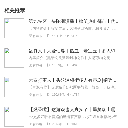
相关推荐
第九特区丨头陀渊演播丨搞笑热血都市丨伪戒丨VIP免费多人有声剧
【内容简介】灾变过后，大地满目疮痍。粮食匮乏，资源紧俏，局势混乱……一位从待规划区杀出来的青年，背对着漫天黄沙，孤身来到九区谋生，却不曾想偶然结识三五好友，一念...
44.41亿
2813
有声书
蛊真人｜大爱仙尊｜热血｜老宝玉｜多人VIP免费有声剧
内容简介【黑暗文反派流封神之作】人是万物之灵，蛊是天地真精。一个穿越者不断重生的故事。一个养蛊、炼蛊、用蛊的奇特世界。配音组（男角色）老宝玉旁白...
19.13亿
3434
有声书
大奉打更人丨头陀渊领衔多人有声剧|畅听全集|王鹤棣、田曦薇主演影视剧原著|卖报小郎君
【冒泡有奖】听说杨千幻那厮要与我一较高下，我许七安要开始装叉了！快进入声音播放页戳下方输入框，冒个泡偷偷告诉我，我要用哪些诗词才能胜过他？说得好的，有赏！202...
110.66亿
1754
有声书
【燃番啦】这游戏也太真实了丨爆笑废土霸榜神作丨紫襟剧社制作
>>更多好听不套路的燃情有声剧，尽在燃番啦剧场↓年度重磅推荐本专辑为VIP免费专辑每天上午10点5集更新，订阅可以听到最新内容哦！每周抽一个专辑五星优质评论送...
20.63亿
3061
有声书