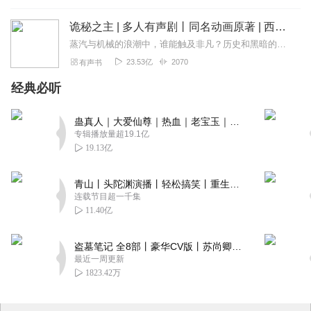
诡秘之主 | 多人有声剧丨同名动画原著 | 西幻克苏鲁 | 乌贼作品
蒸汽与机械的浪潮中，谁能触及非凡？历史和黑暗的迷雾里，又是谁在耳语？我从诡秘中醒来，睁眼看见这个世界：枪械，大炮，巨舰，飞空艇，差分机；魔药，占卜，诅咒，倒吊人...
23.53亿
2070
有声书
经典必听
蛊真人｜大爱仙尊｜热血｜老宝玉｜多人VIP免费有声剧
专辑播放量超19.1亿
19.13亿
青山丨头陀渊演播丨轻松搞笑丨重生穿越丨古代权谋丨VIP免费 | 多人有声剧
连载节目超一千集
11.40亿
盗墓笔记 全8部丨豪华CV版丨苏尚卿&边江 领衔 多人有声剧丨冠声文化丨南派三叔
最近一周更新
1823.42万