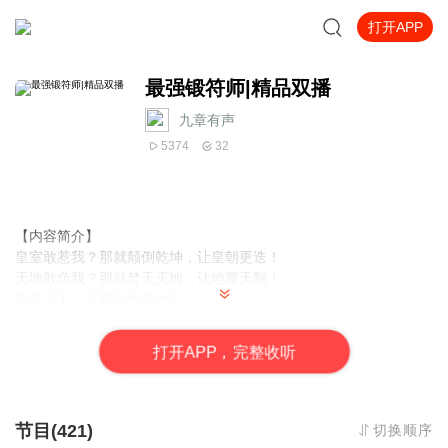
打开APP
最强锻符师|精品双播
九章有声
5374
32
【内容简介】
皇室敢惹我？那就颠倒乾坤，让皇朝更迭！
天地敢负我？那就焚天灭地，让地覆天翻！
笑看天下，王朝万世我为主！
俯视众生，宇宙八荒我为尊！
且看一个人体潜能科学家萧默，凭借着量子计算机，成就锻符之
打
开
A
P
P，完整收听
祖，战强者，灭万魔，凌绝天下，傲视苍穹！
【作者/主播简介】
作者：九猫
节目(421)
切换顺序
主播：九章有声