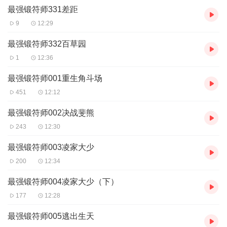
最强锻符师331差距
【购买须知】
9
12:29
1、本作品为付费有声书，前102集为免费试听，购买成功后，即可
收听，可下载重复收听。
最强锻符师332百草园
2、版权归原作者所有，严禁翻录成任何形式，严禁在任何第三方平
1
12:36
台传播，违者将追究其法律责任。
3、如在充值／购买环节遇到问题，您可通过页面右上方按钮，将页
最强锻符师001重生角斗场
面分享至微信内使用微信支付完成购买。
451
12:12
4、在购买过程中，如果您有任何问题，可以按以下步骤咨询在线客
服：
最强锻符师002决战斐熊
第一步：您可在喜马拉雅APP【账号-联系客服】中咨询在线客服；
第二步：如果您无法联系上APP内在线客服，可关注【喜马拉雅
243
12:30
APP】公众号，通过下方菜单栏里【我的-在线客服】咨询在线客
最强锻符师003凌家大少
服；
第三步：如果在线客服都未取得联系，也可拨打客服电话：400-
200
12:34
838-5616
最强锻符师004凌家大少（下）
177
12:28
最强锻符师005逃出生天