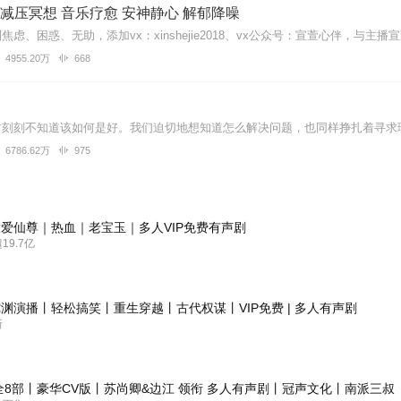
| 减压冥想 音乐疗愈 安神静心 解郁降噪
4955.20万
668
6786.62万
975
爱仙尊｜热血｜老宝玉｜多人VIP免费有声剧
9.7亿
渊演播丨轻松搞笑丨重生穿越丨古代权谋丨VIP免费 | 多人有声剧
新
全8部丨豪华CV版丨苏尚卿&边江 领衔 多人有声剧丨冠声文化丨南派三叔