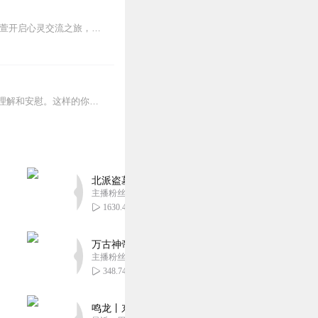
如果你还感到焦虑、困惑、无助，添加vx：xinshejie2018、vx公众号：宣萱心伴，与主播宣萱开启心灵交流之旅，共建温暖的精神家园！如果你喜欢我的内容，请...
人生就是时时刻刻不知道该如何是好。我们迫切地想知道怎么解决问题，也同样挣扎着寻求理解和安慰。这样的你，并不孤独。重获新生的抑郁症病人；用一辈子摆脱原生家庭阴影的...
北派盗墓笔记丨头陀渊出品丨悬疑灵异丨摸金校尉丨
主播粉丝1659万
1630.46万
万古神帝丨玄幻丨热血丨紫襟团队演播丨多人有声
主播粉丝2836万
348.74万
鸣龙丨东方玄幻丨紫襟团队丨轻松搞笑丨多人有声