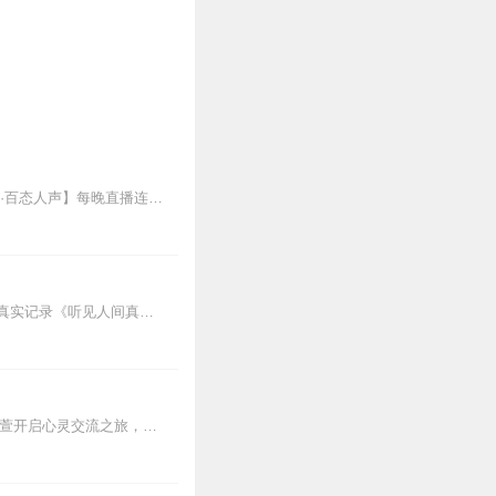
欢迎各位关注和订阅我参与创作的喜马自制深夜陪伴谈话栏目《听你说·百态人声》【听你说·百态人声】每晚直播连线真实人间故事|叶文现场互动中|人间冷暖，抱团取暖每周...
感动的、治愈的、伴你入眠的好故事新节目上线，探索现实世界的无尽魅力，追求对生活的真实记录《听见人间真相》（点击名称，直达专辑）网易人间故事集持续更新中，邀您关注...
如果你还感到焦虑、困惑、无助，添加vx：xinshejie2018、vx公众号：宣萱心伴，与主播宣萱开启心灵交流之旅，共建温暖的精神家园！如果你喜欢我的内容，请...