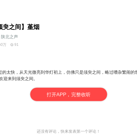
须臾之间】堇烟
陕北之声
60万
91
过的太快，从天光微亮到华灯初上，仿佛只是须臾之间，略过嘈杂繁闹的
，欢迎来到须臾之间。
打
开
A
P
P，完整收听
还没有评论，快来发表第一个评论！