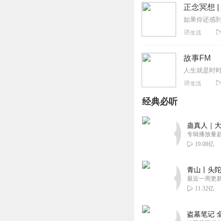
正念冥想 
生活
故事FM
生活
经典必听
蛊真人｜大
专辑播放量超1
19.08亿
青山丨头陀
最近一周更
11.32亿
盗墓笔记 