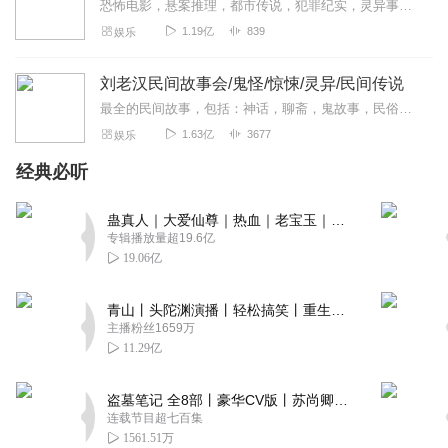
恐怖电影，悬案推理，都市传说，犯罪纪实，灵异事件，自然灾难，未解之谜。＞＞点击加入西米团，从一桩桩奇闻异录中，窥探人性的善恶。这里没有刻意的语气渲染，也没有凭空...
1.19亿
839
娱乐
刘老汉民间故事会/鬼怪/惊悚/灵异/民间传说
最全的民间故事，包括：神话，聊斋，鬼故事，民俗，传说故事，听友投稿等一个搜集的民间故事好听的声音，流传的故事发人深省，警示世人，故事虽短，意义深长。本专辑包括民...
1.63亿
3677
娱乐
经典必听
蛊真人｜大爱仙尊｜热血｜老宝玉｜多人VIP免费有声剧
专辑播放量超19.6亿
19.06亿
青山丨头陀渊演播丨轻松搞笑丨重生穿越丨古代权谋丨VIP免费 | 多人有声剧
主播粉丝1659万
11.29亿
盗墓笔记 全8部丨豪华CV版丨苏尚卿&边江 领衔 多人有声剧丨冠声文化丨南派三叔
连载节目超七百集
1561.51万