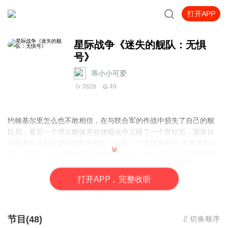
打开APP
星际战争《迷失的舰队：无惧
号》
乖小小可爱
3828
49
约翰基尔里怎么也不敢相信，在与联合军的作战中损失了自己的舰
队后，最后一个弹出舰体并在休眠仓中沉睡了一个世纪后，迎接自
己醒来的居然会是同盟军的舰队，以及一个英雄的称号“黑杰克基尔
里”。现在，作为这批舰队级别最高的军官，他必须担负起总指挥的
重任，带领全体舰队，从联合军的重重包围追击中，跃迁、反击、
再跃迁，尽一切力量回到同盟军星系… 然而，舰队中随时有不同的
打
开
A
P
P，完整收听
声音存在，有怀疑、有阴谋、也有反叛，约翰基尔里能成功赢得所
有人的尊敬吗？星际舰队大战的战术较一个世纪前有何不同？战略
性转移能够奏效么？星际跃迁大门背后技术的给予者到底有什么企
节目(48)
切换顺序
图？这该死的甜蜜爱情萌芽是继续？还是主动放弃？………祝基尔