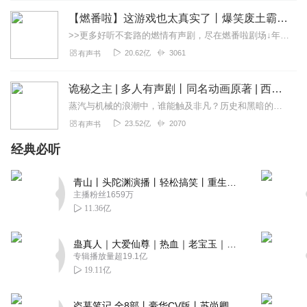
【燃番啦】这游戏也太真实了丨爆笑废土霸榜神作丨紫襟剧社制作
>>更多好听不套路的燃情有声剧，尽在燃番啦剧场↓年度重磅推荐本专辑为VIP免费专辑每天上午10点5集更新，订阅可以听到最新内容哦！每周抽一个专辑五星优质评论送...
20.62亿
3061
有声书
诡秘之主 | 多人有声剧丨同名动画原著 | 西幻克苏鲁 | 乌贼作品
蒸汽与机械的浪潮中，谁能触及非凡？历史和黑暗的迷雾里，又是谁在耳语？我从诡秘中醒来，睁眼看见这个世界：枪械，大炮，巨舰，飞空艇，差分机；魔药，占卜，诅咒，倒吊人...
23.52亿
2070
有声书
经典必听
青山丨头陀渊演播丨轻松搞笑丨重生穿越丨古代权谋丨VIP免费 | 多人有声剧
主播粉丝1659万
11.36亿
蛊真人｜大爱仙尊｜热血｜老宝玉｜多人VIP免费有声剧
专辑播放量超19.1亿
19.11亿
盗墓笔记 全8部丨豪华CV版丨苏尚卿&边江 领衔 多人有声剧丨冠声文化丨南派三叔