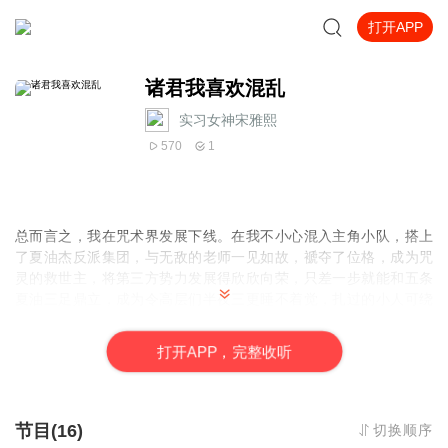
打开APP
诸君我喜欢混乱
实习女神宋雅熙
570
1
总而言之，我在咒术界发展下线。在我不小心混入主角小队，搭上
了夏油杰反派集团，与无敌的老师一见如故，褫夺了位格，成为咒
灵的救世主，将第三方势力发展得欣欣向荣，只差一步就能和五条
夏油三足鼎立，成为令高层们半夜三更睡不着觉，扎过的小人可绕
地球一圈的万恶之源后mdashmdash
打
开
A
P
P，完整收听
节目(16)
切换顺序