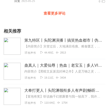
回复
2023-05-25
0
查看更多评论
相关推荐
第九特区丨头陀渊演播丨搞笑热血都市丨伪戒丨VIP免费多人有声剧
【内容简介】灾变过后，大地满目疮痍。粮食匮乏，资源紧俏，局势混乱……一位从待规划区杀出来的青年，背对着漫天黄沙，孤身来到九区谋生，却不曾想偶然结识三五好友，一念...
44.40亿
2813
有声书
蛊真人｜大爱仙尊｜热血｜老宝玉｜多人VIP免费有声剧
内容简介【黑暗文反派流封神之作】人是万物之灵，蛊是天地真精。一个穿越者不断重生的故事。一个养蛊、炼蛊、用蛊的奇特世界。配音组（男角色）老宝玉旁白...
19.11亿
3434
有声书
大奉打更人丨头陀渊领衔多人有声剧|畅听全集|王鹤棣、田曦薇主演影视剧原著|卖报小郎君
【冒泡有奖】听说杨千幻那厮要与我一较高下，我许七安要开始装叉了！快进入声音播放页戳下方输入框，冒个泡偷偷告诉我，我要用哪些诗词才能胜过他？说得好的，有赏！202...
110.64亿
1754
有声书