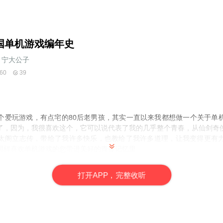
国单机游戏编年史
宁大公子
60
39
个爱玩游戏，有点宅的
80
后老男孩，其实一直以来我都想做一个关于单
了，因为，我很喜欢这个，它可以说代表了我的几乎整个青春，从仙剑奇
太阁立志传，带给了我许多快乐，也教给了我许多道理，让我变得更有
同样喜欢单机游戏的您带进美好的青春记忆里。
打
开
A
P
P，完整收听