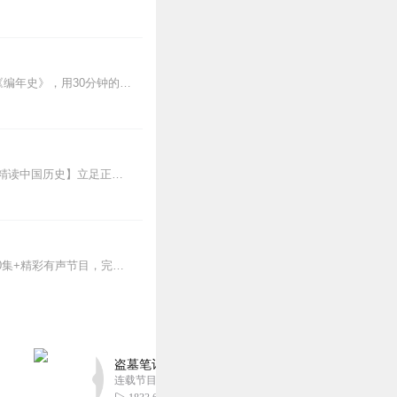
“幸福不在任何一条路上，幸福本身就是一条路。”中国民谣代表人物、诗人周云蓬独家解读《编年史》，用30分钟的时间和你分享鲍勃·迪伦的自传《编年史》，聊一聊书中令人...
新专辑《大唐三百年》已经上线，来听七言细说唐朝三百年历史吧。点击即可跳转收听。【精读中国历史】立足正史，现代阐释。溯本清源，守正创新。比小说还精彩的正说中国历...
新专辑《听谢涛·罗马人的故事》已经上线，播讲历史十余年，谢涛有度开讲外国历史。1000集+精彩有声节目，完整讲述两千年罗马史，再现西方世界的文明源头。点击跳转收...
盗墓笔记 全8部丨豪华CV版丨苏尚卿&边江 领衔
连载节目超七百集