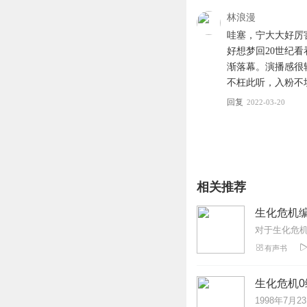
林浪漫
哇塞，宁大大好厉
好想梦回20世纪看
渐落幕。演播感很
不枉此听，入粉不坑🈶
回复
2022-03-20
相关推荐
生化危机编
有声书
生化危机0