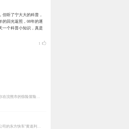
，但听了宁大大的科普，
年的回光返照，08年的逐
天一个科普小知识，真是
1
对于生化危机系列的粉丝来说，这张专辑无疑是一份珍贵的收藏。它不仅记录了里昂和克莱尔在浣熊市的惊险冒险，更展现了生化危机世界的恐怖与神秘。每一张封面都是一件精美的...
1998年7月23日晚上7点半，在美国中西部都市“浣熊市”的阿克雷山区域，一辆隶属于保护伞公司的东方快车“黄道列车号”在浣熊市市郊的森林间穿行。远处的山崖上，一...