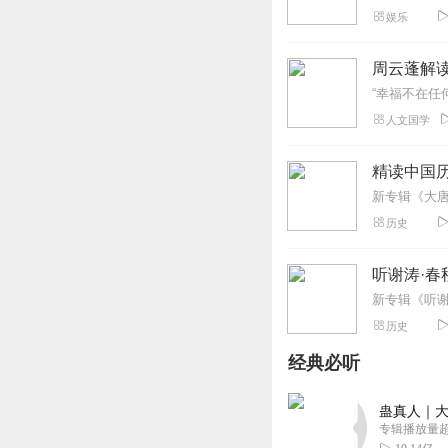
娱乐
周云蓬解
人文国学
精读中国
历史
听谢涛·春
历史
经典必听
蛊真人｜大
专辑播放量超1