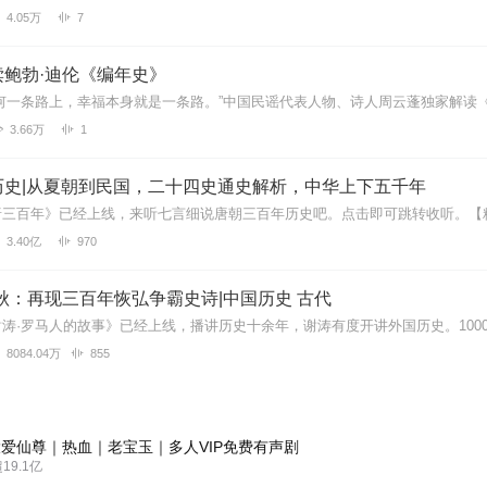
4.05万
7
读鲍勃·迪伦《编年史》
3.66万
1
历史|从夏朝到民国，二十四史通史解析，中华上下五千年
3.40亿
970
秋：再现三百年恢弘争霸史诗|中国历史 古代
8084.04万
855
爱仙尊｜热血｜老宝玉｜多人VIP免费有声剧
9.1亿