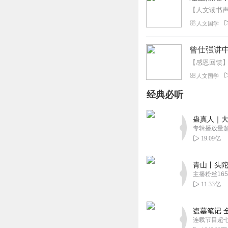
人文国学
曾仕强讲中
人文国学
经典必听
蛊真人｜大
专辑播放量超1
19.09亿
青山丨头陀
主播粉丝165
11.33亿
盗墓笔记 
连载节目超