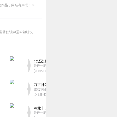
【人文读书声--重磅作品】※全本完结，放心收听！※八年级（上）语文教科书名著导读指定作品，同名有声书！※著名翻译家董乐山先生权威中文译本！※人民文学出版...
【感恩回馈】在传播智慧与美好的旅途中，真诚感谢每一位伙伴的温暖陪伴与鼎力支持！欢迎曾仕强学堂粉丝听友们入群交流，更多新鲜玩法和福利活动等你！添加微信：zengf...
北派盗墓笔记丨头陀渊出品丨悬疑灵异丨摸金校尉丨
最近一周更新
1657.19万
万古神帝丨玄幻丨热血丨紫襟团队演播丨多人有声
连载节目超二百集
358.47万
鸣龙丨东方玄幻丨紫襟团队丨轻松搞笑丨多人有声
最近一周更新