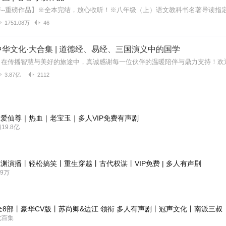
1751.08万
46
华文化·大合集 | 道德经、易经、三国演义中的国学
3.87亿
2112
爱仙尊｜热血｜老宝玉｜多人VIP免费有声剧
9.8亿
渊演播丨轻松搞笑丨重生穿越丨古代权谋丨VIP免费 | 多人有声剧
9万
全8部丨豪华CV版丨苏尚卿&边江 领衔 多人有声剧丨冠声文化丨南派三叔
七百集