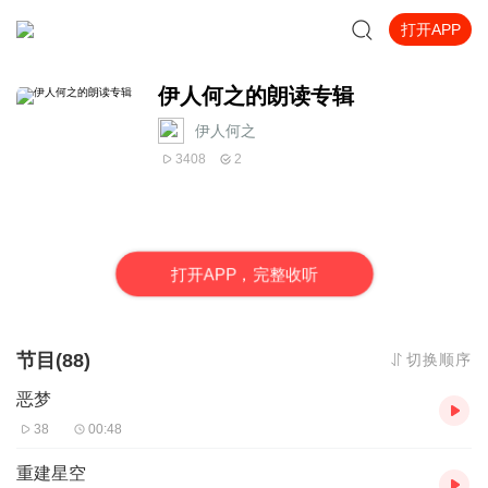
打开APP
伊人何之的朗读专辑
伊人何之
3408
2
打
开
A
P
P，完整收听
节目(88)
切换顺序
恶梦
38
00:48
重建星空