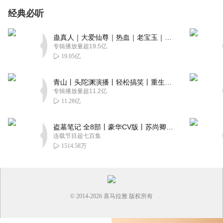
经典必听
蛊真人｜大爱仙尊｜热血｜老宝玉｜多人VIP免费有声剧
专辑播放量超19.5亿
19.05亿
青山丨头陀渊演播丨轻松搞笑丨重生穿越丨古代权谋丨VIP免费 | 多人有声剧
专辑播放量超11.2亿
11.28亿
盗墓笔记 全8部丨豪华CV版丨苏尚卿&边江 领衔 多人有声剧丨冠声文化丨南派三叔
连载节目超七百集
1514.58万
© 2014-
2026
喜马拉雅 版权所有