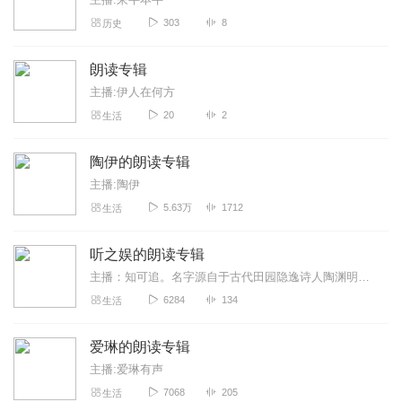
303
8
历史
朗读专辑
主播:伊人在何方
20
2
生活
陶伊的朗读专辑
主播:陶伊
5.63万
1712
生活
听之娱的朗读专辑
主播：知可追。名字源自于古代田园隐逸诗人陶渊明写的《归去来兮辞》其中这样一句话：悟已往之不谏，知来者之可追。意思就是：我明白，已往的不能挽救，我知道，靠将来还可...
6284
134
生活
爱琳的朗读专辑
主播:爱琳有声
7068
205
生活