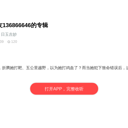
136866646的专辑
日玉吉妙
39
120
，折腾她打靶、五公里越野，以为她打鸡血了？而当她犯下致命错误后，
打
开
A
P
P，完整收听