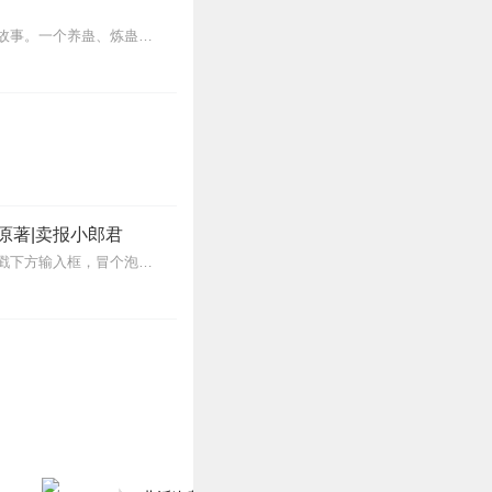
内容简介【黑暗文反派流封神之作】人是万物之灵，蛊是天地真精。一个穿越者不断重生的故事。一个养蛊、炼蛊、用蛊的奇特世界。配音组（男角色）老宝玉旁白...
原著|卖报小郎君
【冒泡有奖】听说杨千幻那厮要与我一较高下，我许七安要开始装叉了！快进入声音播放页戳下方输入框，冒个泡偷偷告诉我，我要用哪些诗词才能胜过他？说得好的，有赏！202...