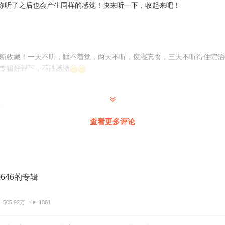
相信你听了之后也会产生同样的感觉！快来听一下，收起来吧！
果断收藏！一天不听，睡不着觉，两天不听，废寝忘食，三天不听得住院
专辑好评下，不胜感激
空
爽歪歪
查看更多评论
0646的专辑
505.92万
1361