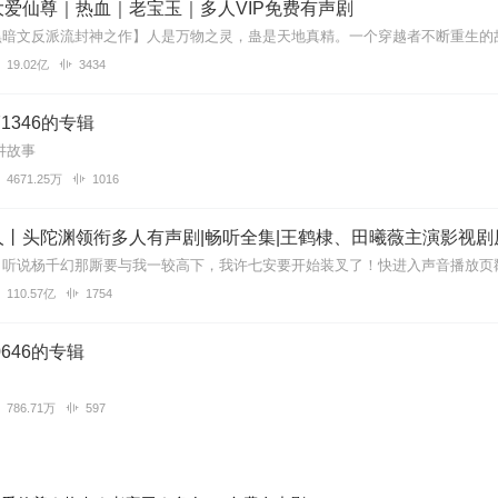
爱仙尊｜热血｜老宝玉｜多人VIP免费有声剧
19.02亿
3434
71346的专辑
讲故事
4671.25万
1016
丨头陀渊领衔多人有声剧|畅听全集|王鹤棣、田曦薇主演影视剧
110.57亿
1754
0646的专辑
786.71万
597