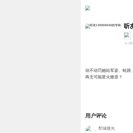
听友
90
动不动罚她站军姿、蛙跳
再无可能星火燎原？
用户评论
犁城微光