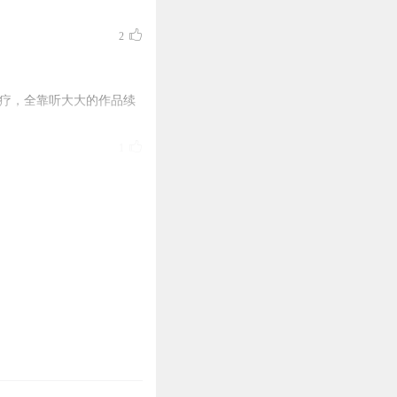
2
治疗，全靠听大大的作品续
1
1