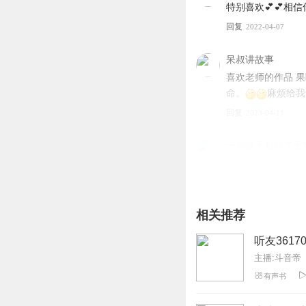
特别喜欢💕💕
回复
2022-04-07
呆叔讲故事
喜欢老师的作品 
命。
麻烦给我
回复
2023-04-11
一个蚊子划过了天
大男主大女主真是
回复
2021-10-28
相关推荐
听友3617
主播:斗音帝
有声书