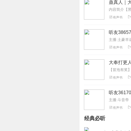
蛊真人｜大
有声书
听友3865
主播:土豪羊
有声书
大奉打更人
有声书
听友3617
主播:斗音帝
有声书
经典必听