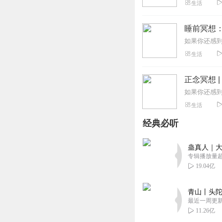
生活
睡前冥想：
生活
正念冥想 
生活
经典必听
蛊真人｜大
专辑播放量超1
19.04亿
青山丨头陀
最近一周更
11.26亿