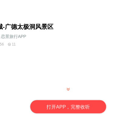
城-广德太极洞风景区
恋景旅行APP
56
11
打
开
A
P
P，完整收听
我是燕京旅游小秘书，欢迎您光临广德太极洞风景区观光游览。 太极洞有“
大文学家冯梦龙把太极洞誉为“天下四绝”之一。太极洞和江苏宜兴市的善
游线上探幽揽胜的佳境。 太极洞于2001被评为国家4A级风景区，是中