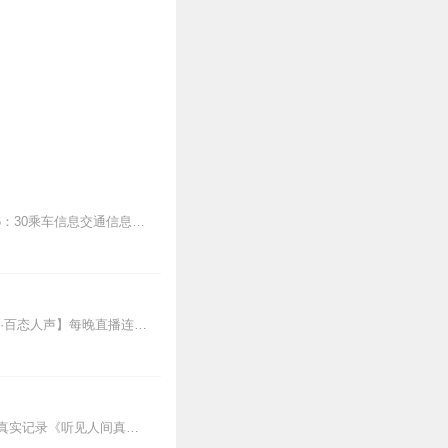
音频来源于链景旅行地址宣城市广德县新坑镇桃园村248村道票价描述50开放时间8：00—16：30乘车信息交通信息：火车经停广德站的火车从杭州、...
欢迎各位关注和订阅我参与创作的喜马自制深夜陪伴谈话栏目《听你说·百态人声》【听你说·百态人声】每晚直播连线真实人间故事|叶文现场互动中|人间冷暖，抱团取暖每周...
感动的、治愈的、伴你入眠的好故事新节目上线，探索现实世界的无尽魅力，追求对生活的真实记录《听见人间真相》（点击名称，直达专辑）网易人间故事集持续更新中，邀您关注...