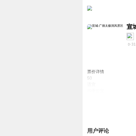
宣
31
票价详情
50
适宜
四季皆宜
电话
暂无
简介
尊敬的游客朋友，您好！
在安徽广德县境内，明代
邻近并与之齐名，是江南旅
用户评论
音频来源于链景旅行