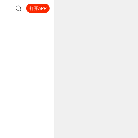
打开APP
东南第一洞”的美誉，坐落
卷洞、张公洞、灵谷洞位置
国有名的道教道场之一。