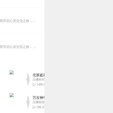
如果你还感到焦虑、困惑、无助，添加vx：xinshejie2018、vx公众号：宣萱心伴，与主播宣萱开启心灵交流之旅，共建温暖的精神家园！如果你喜欢我的内容，请...
如果你还感到焦虑、困惑、无助，添加vx：xinshejie2018、vx公众号：宣萱心伴，与主播宣萱开启心灵交流之旅，共建温暖的精神家园！如果你喜欢我的内容，请...
北派盗墓笔记丨头陀渊出品丨悬疑灵异丨摸金校尉丨
主播粉丝1659万
1488.45万
万古神帝丨玄幻丨热血丨紫襟团队演播丨多人有声
主播粉丝2836万
298.18万