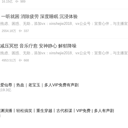
16.15亿
989
一听就困 消除疲劳 深度睡眠 沉浸体验
2554.18万
337
| 减压冥想 音乐疗愈 安神静心 解郁降噪
4953.51万
668
爱仙尊｜热血｜老宝玉｜多人VIP免费有声剧
9.3亿
渊演播丨轻松搞笑丨重生穿越丨古代权谋丨VIP免费 | 多人有声剧
新