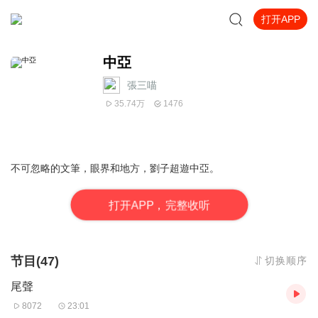
打开APP
中亞
張三喵
35.74万
1476
不可忽略的文筆，眼界和地方，劉子超遊中亞。
打
开
A
P
P，完整收听
节目(47)
切换顺序
尾聲
8072
23:01