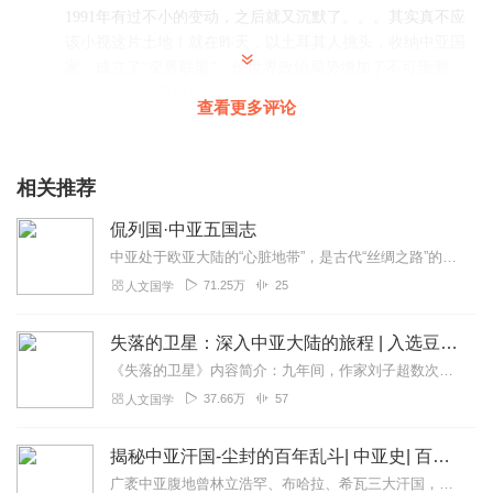
1991年有过不小的变动，之后就又沉默了。。。其实真不应
该小视这片土地！就在昨天，以土耳其人挑头，收纳中亚国
家，成立了“突厥联盟”，使世界政治局势增加了不可预测
性。。。此档节目不错，开眼界，涨知识。🌿
查看更多评论
回复
2021-11-18
6
牛的草原
相关推荐
游记写得很好，朗诵得也很好！
侃列国·中亚五国志
回复
2021-10-21
4
中亚处于欧亚大陆的“心脏地带”，是古代“丝绸之路”的必经之路。通常说起中亚，包括哈萨克斯坦、乌兹别克斯坦、土库曼斯坦、吉尔吉斯斯坦、塔吉克斯坦五个国家。几千年来...
71.25万
25
人文国学
渡口二姐
这本书写得好！张三喵读得更好！刚开始听时，我认为他就
失落的卫星：深入中亚大陆的旅程 | 入选豆瓣年度榜单
是作者——并不算太标准的普通话，但让我以为他就是经历
了不平凡的旅程又能让读者和他一起去体验的那个作者。
《失落的卫星》内容简介：九年间，作家刘子超数次深入亚洲腹地，前往神秘的邻人之国——乌兹别克斯坦、哈萨克斯坦、吉尔吉斯斯坦、塔吉克斯坦及土库曼斯坦——在这片处于世...
37.66万
57
人文国学
回复
2023-03-27
2
g沐木
揭秘中亚汗国-尘封的百年乱斗| 中亚史| 百年争霸
相当好，很赞。作品好，演播也好。刘子威的游记很好看
广袤中亚腹地曾林立浩罕、布哈拉、希瓦三大汗国，自16世纪起，这片丝路腹地陷入长达百年的持续混战，诸多往事长久掩埋于史料夹缝，少为人知。本书拨开蒙尘档案，还原汗国...