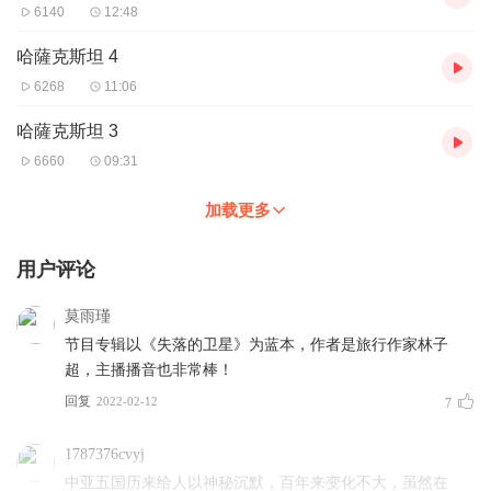
6140
12:48
哈薩克斯坦 4
6268
11:06
哈薩克斯坦 3
6660
09:31
加载更多
用户评论
莫雨瑾
节目专辑以《失落的卫星》为蓝本，作者是旅行作家林子
超，主播播音也非常棒！
回复
2022-02-12
7
1787376cvyj
中亚五国历来给人以神秘沉默，百年来变化不大，虽然在