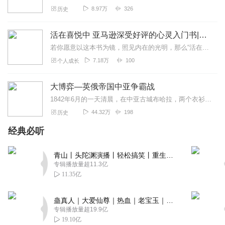
8.97万
326
历史
回复
2022-04-19
2
农业管理
活在喜悦中 亚马逊深受好评的心灵入门书|豆瓣9.2
这个是失落的卫星，谢谢分享，中亚是一带一路的重要组成
若你愿意以这本书为镜，照见内在的光明，那么“活在喜悦中”将不再是一句口号，而是生命自然绽放的状态。内容简介《活在喜悦中》是国际知名心灵导师萨娜娅·罗曼（San...
部分。但是我们了解得很少。
7.18万
100
个人成长
回复
2022-01-09
2
大博弈—英俄帝国中亚争霸战
五矛
1842年6月的一天清晨，在中亚古城布哈拉，两个衣衫褴褛的人跪在埃米尔王宫前大广场的尘烟中。他们双手被紧紧捆绑在身后，看起来实在可怜。这两个人瘦骨嶙峋，遍体鳞...
很好听，一直很好奇中亚五国，听了感觉身临其境，尤其是
44.32万
198
历史
天山的描述
经典必听
回复
2021-11-23
2
青山丨头陀渊演播丨轻松搞笑丨重生穿越丨古代权谋丨VIP免费 | 多人有声剧
猫MMM
专辑播放量超11.3亿
非常有趣的一本书，感谢分享！
11.35亿
回复
2023-07-08
0
蛊真人｜大爱仙尊｜热血｜老宝玉｜多人VIP免费有声剧
专辑播放量超19.9亿
听友3231505
19.10亿