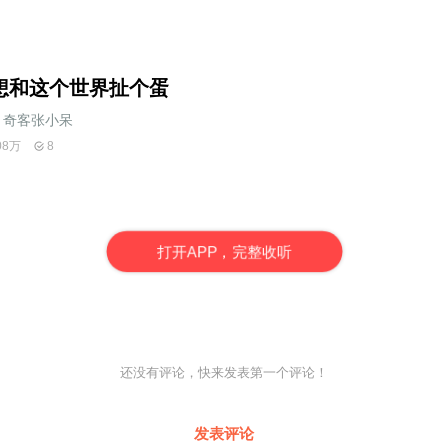
想和这个世界扯个蛋
奇客张小呆
08万
8
打
开
A
P
P，完整收听
还没有评论，快来发表第一个评论！
发表评论