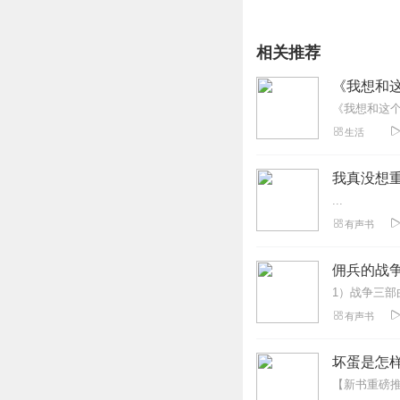
相关推荐
《我想和
生活
我真没想重
...
有声书
佣兵的战争 
有声书
坏蛋是怎样