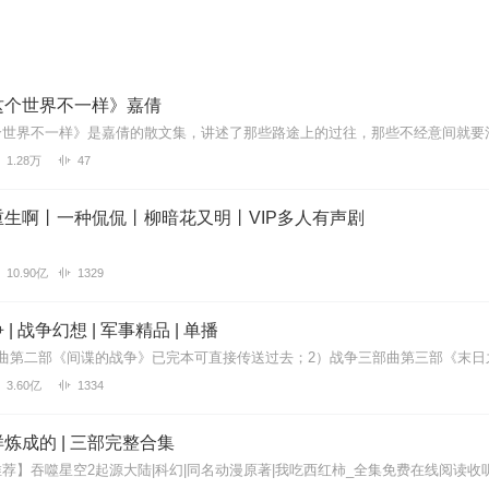
这个世界不一样》嘉倩
1.28万
47
生啊丨一种侃侃丨柳暗花又明丨VIP多人有声剧
10.90亿
1329
| 战争幻想 | 军事精品 | 单播
3.60亿
1334
炼成的 | 三部完整合集