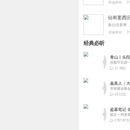
有声书
佔有姜西|
有声书
经典必听
青山丨头陀
连载节目超
11.38亿
蛊真人｜大
专辑播放量超1
19.12亿
盗墓笔记 
最近一周更
1787.87万