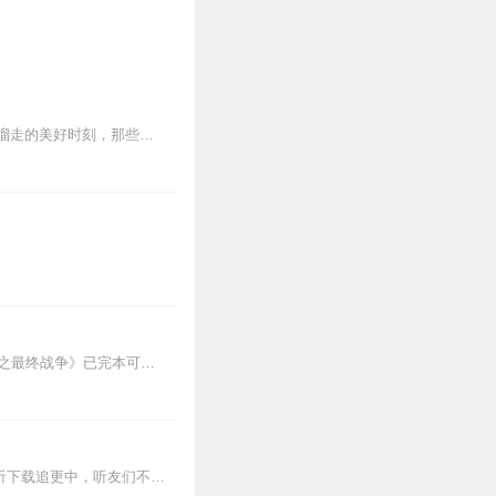
《我想和这个世界不一样》是嘉倩的散文集，讲述了那些路途上的过往，那些不经意间就要溜走的美好时刻，那些去远方才能发现的微妙的自己，那些布满星光的山野上的心悸与温暖...
1）战争三部曲第二部《间谍的战争》已完本可直接传送过去；2）战争三部曲第三部《末日之最终战争》已完本可直接传送过去。3）战争幻想类全新力作《二战之列兵崛起》已上...
【新书重磅推荐】吞噬星空2起源大陆|科幻|同名动漫原著|我吃西红柿_全集免费在线阅读收听下载追更中，听友们不要着急，会更的都会更的！有任何问题欢迎搜索华音剧社加...