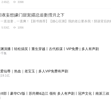
2.65亿
3398
日夜妄想|豪门甜宠|霸总追妻|雪月之下
5.53亿
1056
渊演播丨轻松搞笑丨重生穿越丨古代权谋丨VIP免费 | 多人有声剧
一千集
爱仙尊｜热血｜老宝玉｜多人VIP免费有声剧
9.1亿
全8部丨豪华CV版丨苏尚卿&边江 领衔 多人有声剧丨冠声文化丨南派三叔
新