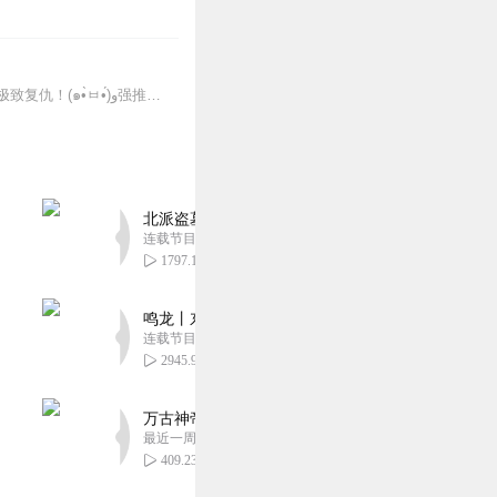
秦佔追妻爽，一直追妻，一直爽！【新书推荐】【婚心叵测】我的老公要杀我！阴谋背后的极致复仇！(๑•̀ㅂ•́)و强推！【宠妻入骨：我闪婚了个财阀大佬】不小心闪婚亿万...
北派盗墓笔记丨头陀渊出品丨悬疑灵异丨摸金校尉丨
连载节目超五百集
1797.10万
鸣龙丨东方玄幻丨紫襟团队丨轻松搞笑丨多人有声
连载节目超五百集
2945.98万
万古神帝丨玄幻丨热血丨紫襟团队演播丨多人有声
最近一周更新
409.23万